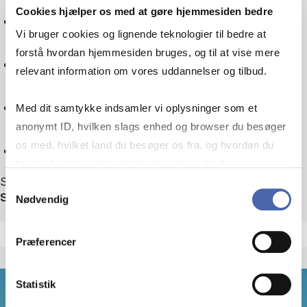
Cookies hjælper os med at gøre hjemmesiden bedre
Tax law
Vi bruger cookies og lignende teknologier til bedre at
forstå hvordan hjemmesiden bruges, og til at vise mere
Sociology
relevant information om vores uddannelser og tilbud.
Technology
Med dit samtykke indsamler vi oplysninger som et
anonymt ID, hvilken slags enhed og browser du besøger
os med, hvilket land du besøger os fra, og hvordan du
Reset
bruger hjemmesiden. Nogle data deles med
Showing 1 out of 1 events
tredjepartsværktøjer, som vi bruger til statistik og
Samtykkevalg
Sort by
Nødvendig
markedsføring. Du bestemmer selv - og kan altid trække
dit samtykke tilbage via knappen nederst til højre.
Præferencer
Statistik