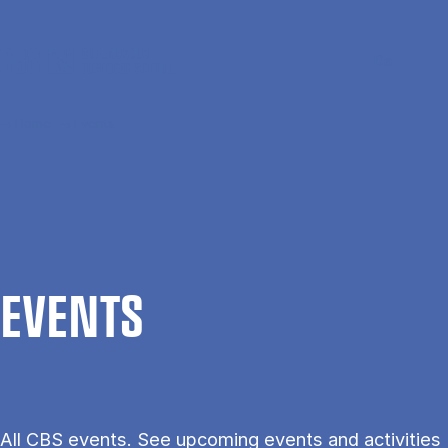
Skip to main content
Search
Men
Da
Home
Events
EVENTS
All CBS events. See upcoming events and activities