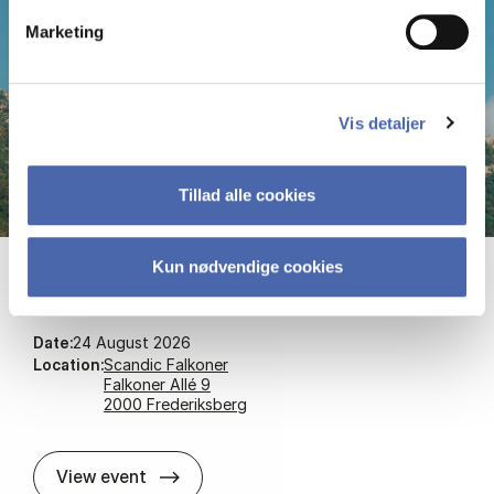
Marketing
Vis detaljer
Tillad alle cookies
Kun nødvendige cookies
Cli­mate Risk and Ex­pec­ted Re­turns
Date:
24 August 2026
Location:
Scandic Falkoner
Falkoner Allé 9
2000 Frederiksberg
Cli­mate Risk and Ex­pec­ted Re­turns
View event