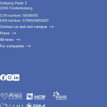
Solbjerg Plads 3
2000 Frederiksberg
CVR number: 19596915
EAN number: 5798009814821
Contact us and visit campus
Press
All news
For companies
Opens in a new tab
Opens in a new tab
Opens in a new tab