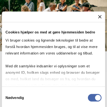
Cookies hjælper os med at gøre hjemmesiden bedre
Vi bruger cookies og lignende teknologier til bedre at
forstå hvordan hjemmesiden bruges, og til at vise mere
relevant information om vores uddannelser og tilbud.
DVIPs and Re­search Acti­vi­ties
Med dit samtykke indsamler vi oplysninger som et
anonymt ID, hvilken slags enhed og browser du besøger
Date:
2 September 2026
os med, hvilket land du besøger os fra, og hvordan du
Location:
Kilen 14 A
2000 Frederiksberg
bruger hjemmesiden. Nogle data deles med
tredjepartsværktøjer, som vi bruger til statistik og
Samtykkevalg
Nødvendig
markedsføring. Du bestemmer selv - og kan altid trække
DVIPs and Re­search Acti­vi­ties
View event
dit samtykke tilbage via knappen nederst til højre.