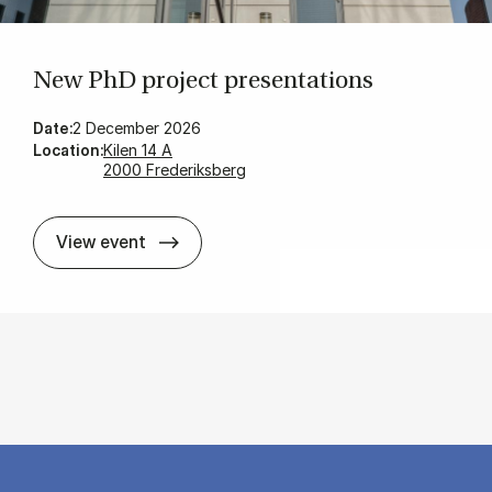
New PhD pro­ject pre­sen­ta­tions
Date:
2 December 2026
Location:
Kilen 14 A
2000 Frederiksberg
New PhD pro­ject pre­sen­ta­tions
View event