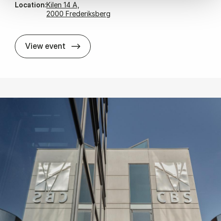
Location:
Kilen 14 A,
2000 Frederiksberg
New Re­search Pro­jects Ca­valca­de
View event