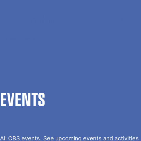
Skip to main content
Search
Men
Da
Home
Events
EVENTS
All CBS events. See upcoming events and activities