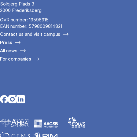
Solbjerg Plads 3
2000 Frederiksberg
CVR number: 19596915
EAN number: 5798009814821
Contact us and visit campus
Press
All news
For companies
Opens in a new tab
Opens in a new tab
Opens in a new tab