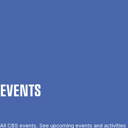
Skip to main content
Search
Men
Da
Home
Events
EVENTS
All CBS events. See upcoming events and activities