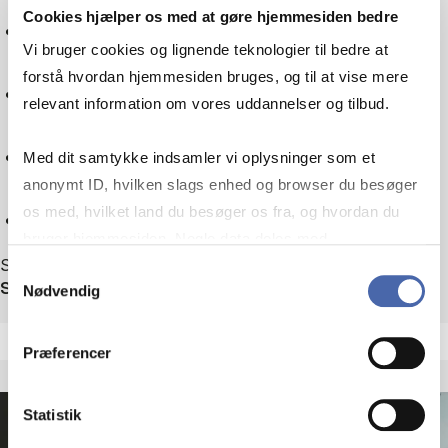
Cookies hjælper os med at gøre hjemmesiden bedre
Tax law
Vi bruger cookies og lignende teknologier til bedre at
forstå hvordan hjemmesiden bruges, og til at vise mere
Sociology
relevant information om vores uddannelser og tilbud.
Technology
Med dit samtykke indsamler vi oplysninger som et
anonymt ID, hvilken slags enhed og browser du besøger
os med, hvilket land du besøger os fra, og hvordan du
Reset
bruger hjemmesiden. Nogle data deles med
Showing 1 out of 1 events
tredjepartsværktøjer, som vi bruger til statistik og
Samtykkevalg
Sort by
Nødvendig
markedsføring. Du bestemmer selv - og kan altid trække
dit samtykke tilbage via knappen nederst til højre.
Præferencer
Statistik