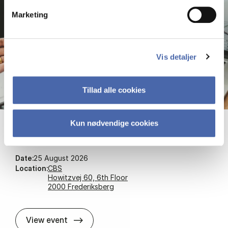
Marketing
Vis detaljer
Tillad alle cookies
Kun nødvendige cookies
Wor­ks­hop: AI for bu­si­ness growth
Date:
25 August 2026
Location:
CBS
Howitzvej 60, 6th Floor
2000 Frederiksberg
Wor­ks­hop: AI for bu­si­ness growth
View event