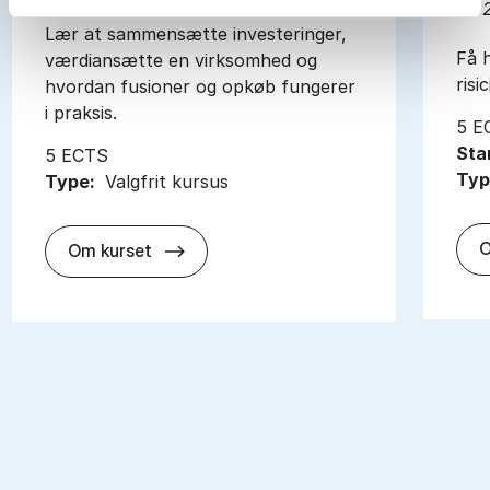
HD
Lær at sammensætte investeringer,
Få h
værdiansætte en virksomhed og
risic
hvordan fusioner og opkøb fungerer
i praksis.
5 E
Sta
5 ECTS
Typ
Type:
Valgfrit kursus
O
about
Om kurset