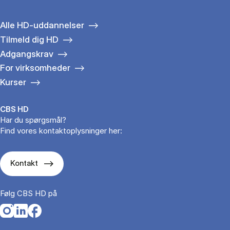
Alle HD-uddannelser
Tilmeld dig HD
Adgangskrav
For virksomheder
Kurser
CBS HD
Har du spørgsmål?
Find vores kontaktoplysninger her:
Kontakt
Følg CBS HD på
Opens in a new tab
Opens in a new tab
Opens in a new tab