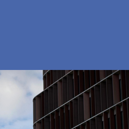
En
Søg
Menu