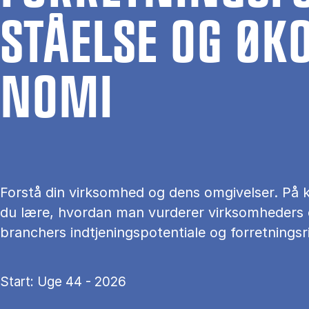
STÅ­EL­SE OG ØK
NO­MI
Forstå din virksomhed og dens omgivelser. På k
du lære, hvordan man vurderer virksomheders
branchers indtjeningspotentiale og forretningsri
Start: Uge 44 - 2026