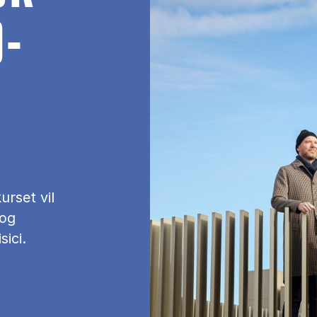
O­
urset vil
 og
sici.