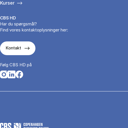
Kurser
CBS HD
Har du spørgsmål?
Find vores kontaktoplysninger her:
Kontakt
Følg CBS HD på
Opens in a new tab
Opens in a new tab
Opens in a new tab