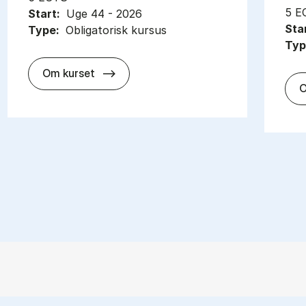
5 E
Start:
Uge 44 - 2026
Sta
Type:
Obligatorisk kursus
Typ
about
Om kurset
O