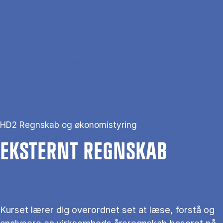
Gå til hovedindhold
Søg
Men
En
Hjem
Eksternt regnskab
HD2 Regnskab og økonomistyring
EK­STER­NT REGN­SKAB
Kurset lærer dig overordnet set at læse, forstå og