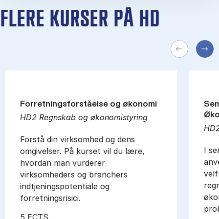
FLERE KURSER PÅ HD
Forretningsforståelse og økonomi
Sem
Øko
HD2 Regnskab og økonomistyring
HD2
Forstå din virksomhed og dens
I s
omgivelser. På kurset vil du lære,
anv
hvordan man vurderer
vel
virksomheders og branchers
reg
indtjeningspotentiale og
øko
forretningsrisici.
prob
5 ECTS