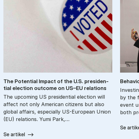
The Po­ten­tial Im­pact of the U.S. pres­id­en­
Be­havio
tial elec­tion out­come on US–EU re­la­tions
Investin
The upcoming US presidential election will
by the f
affect not only American citizens but also
event u
global affairs, especially US-European Union
both pr
(EU) relations. Yumi Park,…
Se artik
Se artikel