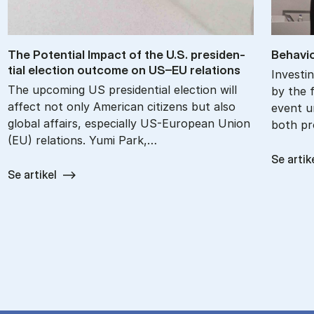
The Po­ten­tial Im­pact of the U.S. pres­id­en­
Be­havio
tial elec­tion out­come on US–EU re­la­tions
Investin
The upcoming US presidential election will
by the f
affect not only American citizens but also
event u
global affairs, especially US-European Union
both pr
(EU) relations. Yumi Park,…
Se artik
Se artikel