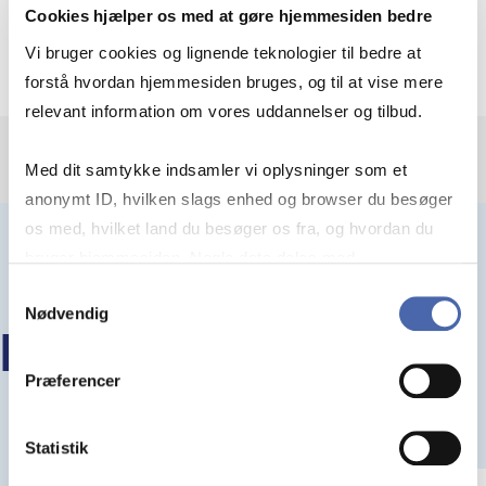
Eksamen:
Skriftlig eksamen i uge 44. Læs
Cookies hjælper os med at gøre hjemmesiden bedre
nærmere om form og format i kursuskataloget
Vi bruger cookies og lignende teknologier til bedre at
forstå hvordan hjemmesiden bruges, og til at vise mere
relevant information om vores uddannelser og tilbud.
Med dit samtykke indsamler vi oplysninger som et
anonymt ID, hvilken slags enhed og browser du besøger
os med, hvilket land du besøger os fra, og hvordan du
bruger hjemmesiden. Nogle data deles med
tredjepartsværktøjer, som vi bruger til statistik og
Samtykkevalg
Nødvendig
markedsføring. Du bestemmer selv - og kan altid trække
FLERE KURSER PÅ HD
dit samtykke tilbage via knappen nederst til højre.
Præferencer
Statistik