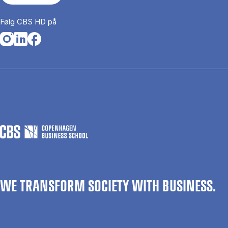
Følg CBS HD på
Opens in a new tab
Opens in a new tab
Opens in a new tab
WE TRANSFORM SOCIETY WITH BUSINESS.