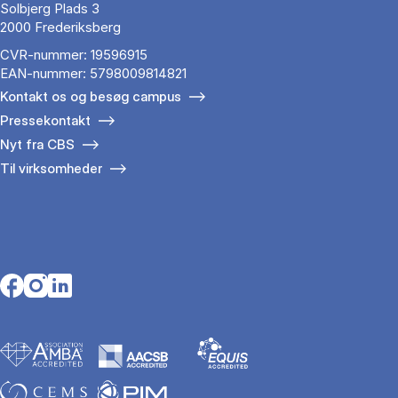
Solbjerg Plads 3
2000 Frederiksberg
CVR-nummer: 19596915
EAN-nummer: 5798009814821
Kontakt os og besøg campus
Pressekontakt
Nyt fra CBS
Til virksomheder
Opens in a new tab
Opens in a new tab
Opens in a new tab