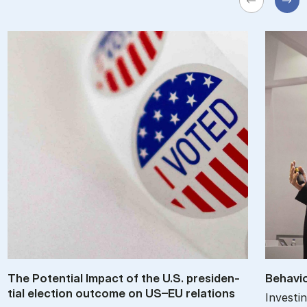
The Po­ten­tial Im­pact of the U.S. pres­id­en­
Be­havio
tial elec­tion out­come on US–EU re­la­tions
Investin