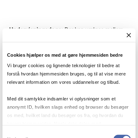
Undervisningsdage:
Der kan vælges mellem
forskellige undervisningsdage:
Cookies hjælper os med at gøre hjemmesiden bedre
Hverdagshold (tirsdag og/eller torsdag) kl.
17:10-20:40
Vi bruger cookies og lignende teknologier til bedre at
Lørdagshold kl. 9:00-14:15.
forstå hvordan hjemmesiden bruges, og til at vise mere
relevant information om vores uddannelser og tilbud.
Eksamen:
Mundtlig stedprøve uden
forberedelse i uge 23.
Med dit samtykke indsamler vi oplysninger som et
anonymt ID, hvilken slags enhed og browser du besøger
os med, hvilket land du besøger os fra, og hvordan du
Læs nærmere om form og format i
bruger hjemmesiden. Nogle data deles med
kursuskataloget
tredjepartsværktøjer, som vi bruger til statistik og
Samtykkevalg