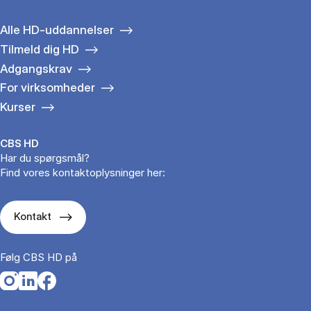
Alle HD-uddannelser
Tilmeld dig HD
Adgangskrav
For virksomheder
Kurser
CBS HD
Har du spørgsmål?
Find vores kontaktoplysninger her:
Kontakt
Følg CBS HD på
Opens in a new tab
Opens in a new tab
Opens in a new tab