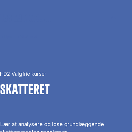
Gå til hovedindhold
Søg
Men
En
Hjem
Skatteret
HD2 Valgfrie kurser
SKAT­TE­RET
Lær at analysere og løse grundlæggende