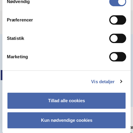
Nødvendig
markedsføring. Du bestemmer selv - og kan altid trække
dit samtykke tilbage via knappen nederst til højre.
Præferencer
Statistik
Marketing
FLERE KURSER PÅ HD
Vis detaljer
Tillad alle cookies
Kun nødvendige cookies
Videregående skatteret
Tra