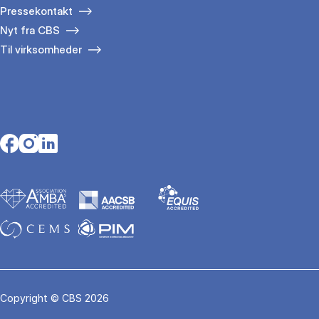
Pressekontakt
Nyt fra CBS
Til virksomheder
Opens in a new tab
Opens in a new tab
Opens in a new tab
Copyright © CBS 2026