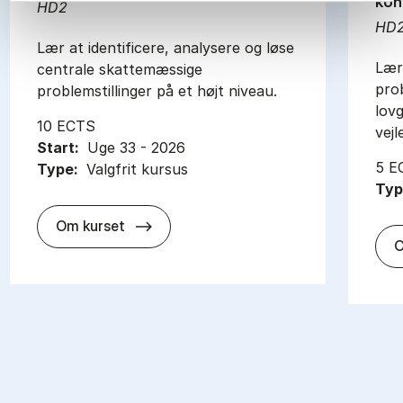
kon
HD2
HD
Lær at identificere, analysere og løse
Lær 
centrale skattemæssige
pro
problemstillinger på et højt niveau.
lovg
10 ECTS
vejl
Start:
Uge 33 - 2026
5 E
Type:
Valgfrit kursus
Typ
about
Om kurset
O