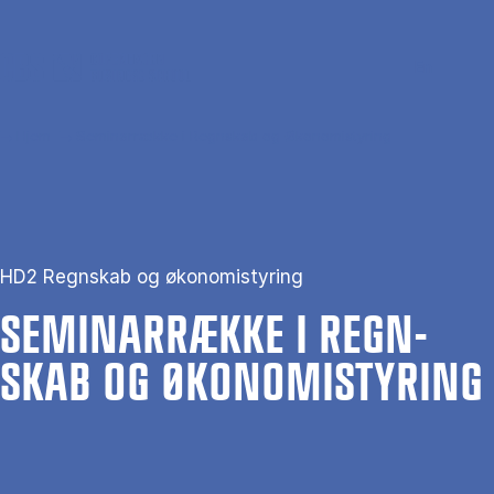
Gå til hovedindhold
Søg
Men
En
Hjem
Seminarrække i Regnskab og Økonomistyring
HD2 Regnskab og økonomistyring
SE­MI­NAR­RÆK­KE I REGN­
SKAB OG ØKO­NO­MI­STY­RING