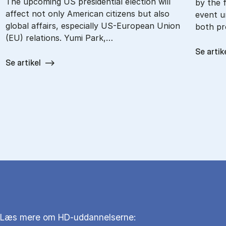
The upcoming US presidential election will
by the f
affect not only American citizens but also
event u
global affairs, especially US-European Union
both pr
(EU) relations. Yumi Park,…
Se artik
Se artikel
Læs mere om HD-uddannelserne: