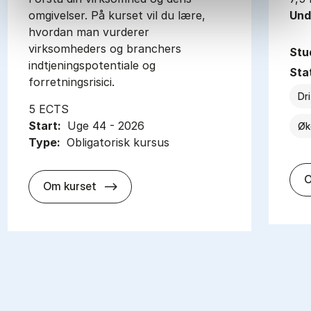
omgivelser. På kurset vil du lære,
Und
hvordan man vurderer
virksomheders og branchers
Stu
indtjeningspotentiale og
Sta
forretningsrisici.
Dr
5 ECTS
Start:
Uge 44 - 2026
Øk
Type:
Obligatorisk kursus
O
about
Om kurset