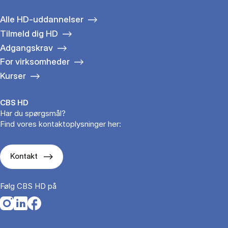
Alle HD-uddannelser
Tilmeld dig HD
Adgangskrav
For virksomheder
Kurser
CBS HD
Har du spørgsmål?
Find vores kontaktoplysninger her:
Kontakt
Følg CBS HD på
Opens in a new tab
Opens in a new tab
Opens in a new tab