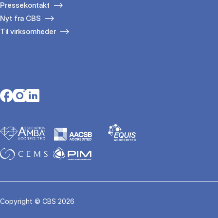
Pressekontakt
Nyt fra CBS
Til virksomheder
Opens in a new tab
Opens in a new tab
Opens in a new tab
Copyright © CBS 2026