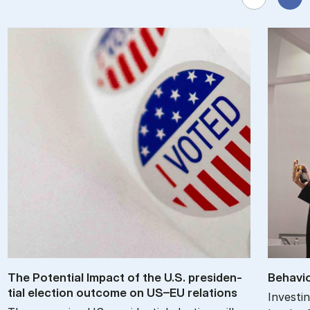
The Po­ten­tial Im­pact of the U.S. pres­id­en­
Be­havio
tial elec­tion out­come on US–EU re­la­tions
Investin