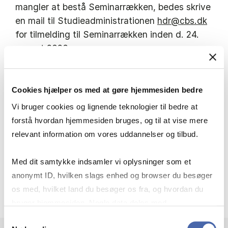
mangler at bestå Seminarrækken, bedes skrive
en mail til Studieadministrationen
hdr@cbs.dk
for tilmelding til Seminarrækken inden d. 24.
august 2026.
Intro til Seminarrækken finder sted i uge 36-
Cookies hjælper os med at gøre hjemmesiden bedre
37.
Vi bruger cookies og lignende teknologier til bedre at
forstå hvordan hjemmesiden bruges, og til at vise mere
Eksamen:
Mundtlig individuel 30 min. på
relevant information om vores uddannelser og tilbud.
baggrund af gruppeprojekt - holdes uge 50-51
Med dit samtykke indsamler vi oplysninger som et
Læs nærmere om faget og eksamen i
anonymt ID, hvilken slags enhed og browser du besøger
kursusbeskrivelsen.
os med, hvilket land du besøger os fra, og hvordan du
bruger hjemmesiden. Nogle data deles med
tredjepartsværktøjer, som vi bruger til statistik og
Samtykkevalg