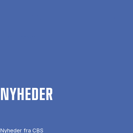
Gå til hovedindhold
Søg
Men
En
Hjem
Nyheder
NYHE­DER
Nyheder fra CBS