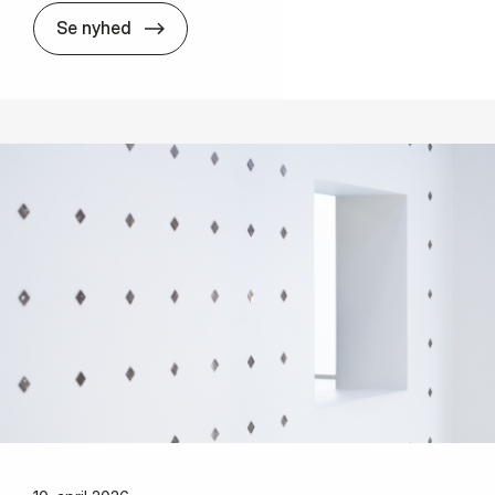
New pu­bli­ca­tion: Re­view on the role of tr
Se nyhed