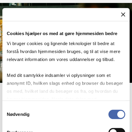
Cookies hjælper os med at gøre hjemmesiden bedre
Vi bruger cookies og lignende teknologier til bedre at
forstå hvordan hjemmesiden bruges, og til at vise mere
relevant information om vores uddannelser og tilbud.
Med dit samtykke indsamler vi oplysninger som et
anonymt ID, hvilken slags enhed og browser du besøger
os med, hvilket land du besøger os fra, og hvordan du
31. marts 2026
bruger hjemmesiden. Nogle data deles med
tredjepartsværktøjer, som vi bruger til statistik og
Re­lea­se of New Book: Job Qua­li­ty in a
Samtykkevalg
Nødvendig
markedsføring. Du bestemmer selv - og kan altid trække
Tur­bu­lent Era
dit samtykke tilbage via knappen nederst til højre.