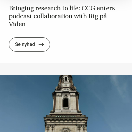
Bring­ing re­search to life: CCG enters
pod­cast col­lab­or­a­tion with Rig på
Viden
Bring­ing re­search to life: CCG enters pod
Se nyhed