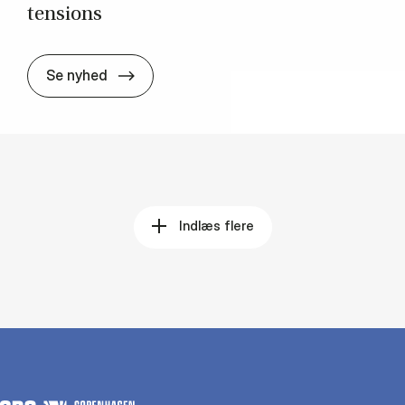
ten­sions
Caught in the cros­sfi­re: Mul­ti­na­tio­nal en­
Se nyhed
Indlæs flere