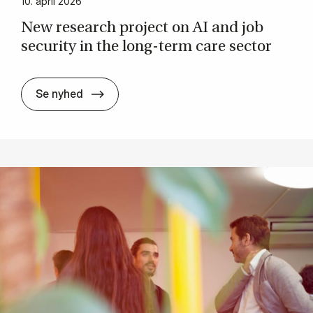
10. april 2026
New re­search pro­ject on AI and job
securi­ty in the long-term care sector
New re­search pro­ject on AI and job secu
Se nyhed