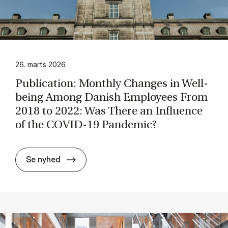
26. marts 2026
Pu­bli­ca­tion: Mont­hly Chan­ges in Well-
be­ing Among Da­nish Em­ploy­e­es From
2018 to 2022: Was The­re an In­flu­en­ce
of the COVID-19 Pan­de­mic?
Pu­bli­ca­tion: Mont­hly Chan­ges in Well-
Se nyhed