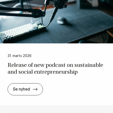
31. marts 2026
Re­lease of new pod­cast on sus­tain­able
and so­cial entrepreneur­ship
Re­lease of new pod­cast on sus­tain­able 
Se nyhed