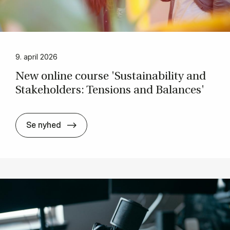
9. april 2026
New on­li­ne cour­se 'Sustai­na­bi­li­ty and
Sta­ke­hol­ders: Ten­sions and Ba­lan­ces'
New on­li­ne cour­se 'Sustai­na­bi­li­ty and S
Se nyhed