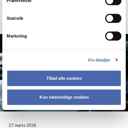
Præferencer
Re­lea­se of New Book: Job Qua­li­ty in a Tu
Se nyhed
Statistik
Marketing
Vis detaljer
Tillad alle cookies
Kun nødvendige cookies
27. marts 2026