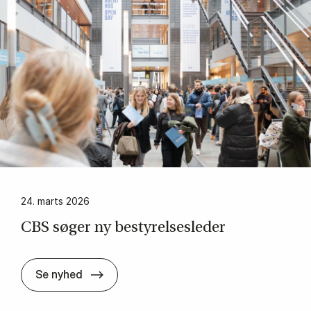
24. marts 2026
CBS sø­ger ny be­sty­rel­ses­le­der
CBS sø­ger ny be­sty­rel­ses­le­der
Se nyhed