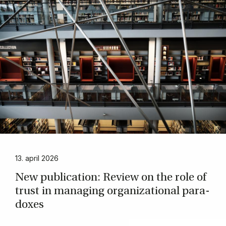
13. april 2026
New pu­bli­ca­tion: Re­view on the role of
trust in ma­nag­ing or­ga­niza­tio­nal pa­ra­
doxes