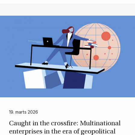
19. marts 2026
Caught in the cros­sfi­re: Mul­ti­na­tio­nal
en­ter­pri­ses in the era of ge­opo­li­ti­cal