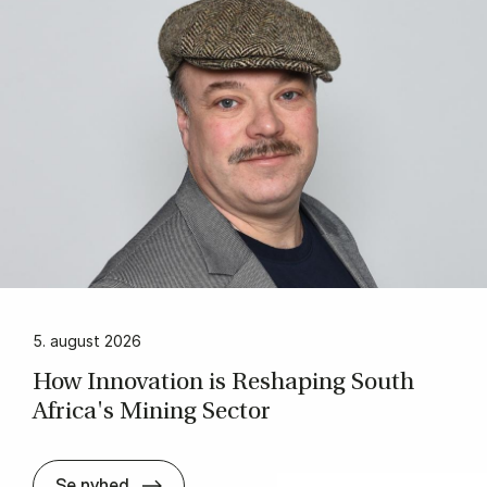
5. august 2026
How In­nova­tion is Res­ha­ping South
Afri­ca's Mi­ning Sector
How In­nova­tion is Res­ha­ping South Afri­
Se nyhed