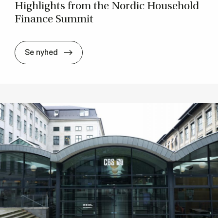
High­lights from the Nor­d­ic House­hold
Fin­ance Sum­mit
High­lights from the Nor­d­ic House­hold 
Se nyhed