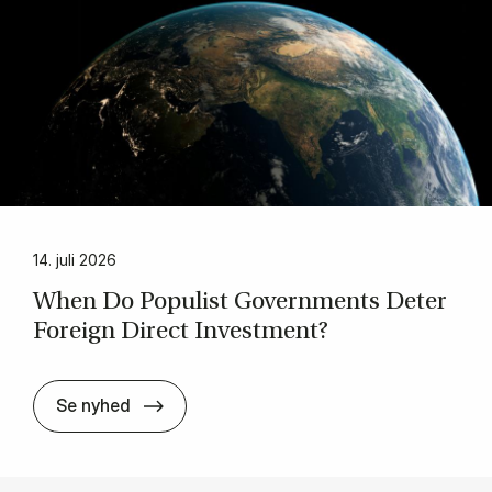
14. juli 2026
When Do Po­pulist Gover­n­ments De­ter
Foreign Di­rect In­ve­st­ment?
When Do Po­pulist Gover­n­ments De­ter For
Se nyhed