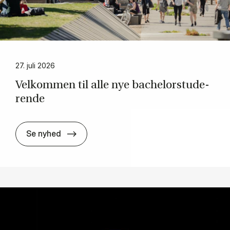
27. juli 2026
Vel­kom­men til alle nye ba­chel­or­stu­de­
ren­de
Vel­kom­men til alle nye ba­chel­or­stu­de­re
Se nyhed