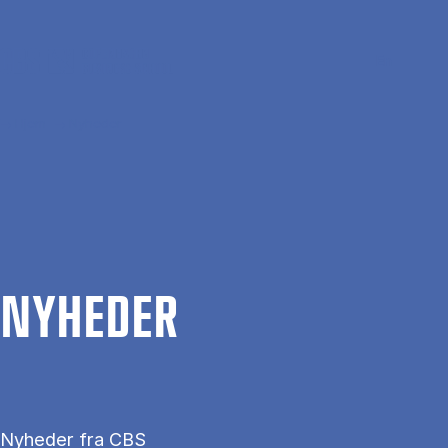
Gå til hovedindhold
Søg
Men
En
Hjem
Nyheder
NYHE­DER
Nyheder fra CBS