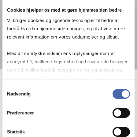
Cookies hjælper os med at gøre hjemmesiden bedre
Vi bruger cookies og lignende teknologier til bedre at
forstå hvordan hjemmesiden bruges, og til at vise mere
relevant information om vores uddannelser og tilbud.
Med dit samtykke indsamler vi oplysninger som et
anonymt ID, hvilken slags enhed og browser du besøger
os med, hvilket land du besøger os fra, og hvordan du
bruger hjemmesiden. Nogle data deles med
30. juli 2026
tredjepartsværktøjer, som vi bruger til statistik og
Samtykkevalg
Nødvendig
markedsføring. Du bestemmer selv - og kan altid trække
How In­ve­sting Abro­ad Can Cre­a­te Jobs
dit samtykke tilbage via knappen nederst til højre.
at Home
Præferencer
How In­ve­sting Abro­ad Can Cre­a­te Job
Se nyhed
Statistik