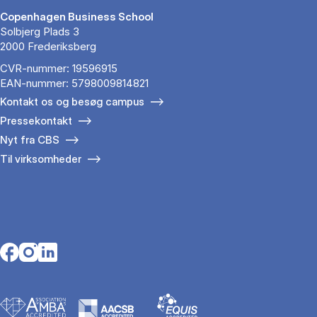
Copenhagen Business School
Solbjerg Plads 3
2000 Frederiksberg
CVR-nummer: 19596915
EAN-nummer: 5798009814821
Kontakt os og besøg campus
Pressekontakt
Nyt fra CBS
Til virksomheder
Opens in a new tab
Opens in a new tab
Opens in a new tab