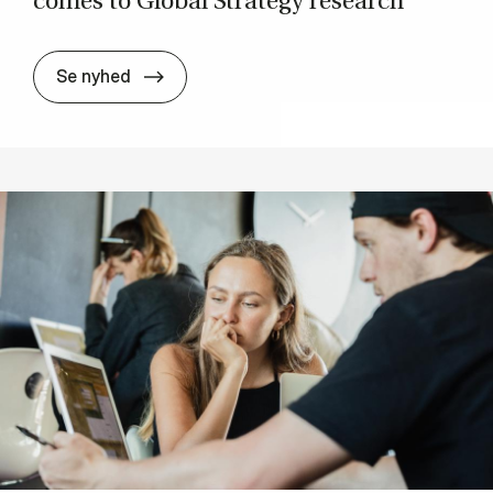
co­mes to Glo­bal Stra­te­gy re­search
Gover­n­ments are stra­te­gi­sts when it co
Se nyhed