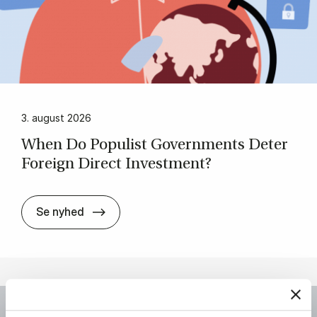
3. august 2026
When Do Po­pulist Gover­n­ments De­ter
Foreign Di­rect In­ve­st­ment?
When Do Po­pulist Gover­n­ments De­ter For
Se nyhed