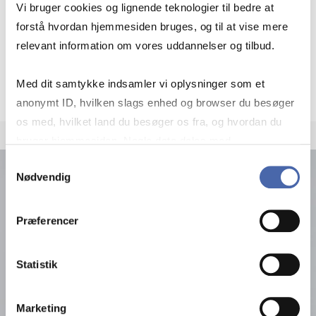
Vi bruger cookies og lignende teknologier til bedre at
How In­ve­sting Abro­ad Can Cre­a­te Jobs
forstå hvordan hjemmesiden bruges, og til at vise mere
at Home
relevant information om vores uddannelser og tilbud.
How In­ve­sting Abro­ad Can Cre­a­te Job
Se nyhed
Med dit samtykke indsamler vi oplysninger som et
anonymt ID, hvilken slags enhed og browser du besøger
os med, hvilket land du besøger os fra, og hvordan du
bruger hjemmesiden. Nogle data deles med
tredjepartsværktøjer, som vi bruger til statistik og
Samtykkevalg
Nødvendig
markedsføring. Du bestemmer selv - og kan altid trække
dit samtykke tilbage via knappen nederst til højre.
Præferencer
Statistik
Marketing