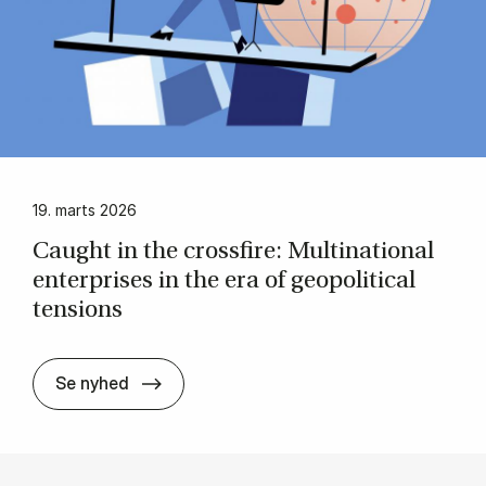
19. marts 2026
Caught in the cros­sfi­re: Mul­ti­na­tio­nal
en­ter­pri­ses in the era of ge­opo­li­ti­cal
ten­sions
Caught in the cros­sfi­re: Mul­ti­na­tio­nal en­
Se nyhed