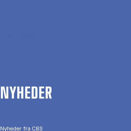
Gå til hovedindhold
Søg
Men
En
Hjem
Nyheder
NYHE­DER
Nyheder fra CBS