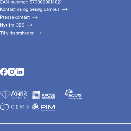
EAN-nummer: 5798009814821
Kontakt os og besøg campus
Pressekontakt
Nyt fra CBS
Til virksomheder
Opens in a new tab
Opens in a new tab
Opens in a new tab