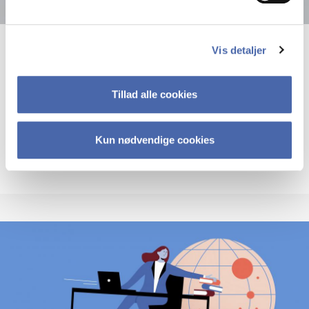
Vis detaljer
27. juli 2026
Gover­n­ments are stra­te­gi­sts when it
Tillad alle cookies
co­mes to Glo­bal Stra­te­gy re­search
Kun nødvendige cookies
Gover­n­ments are stra­te­gi­sts when it co
Se nyhed