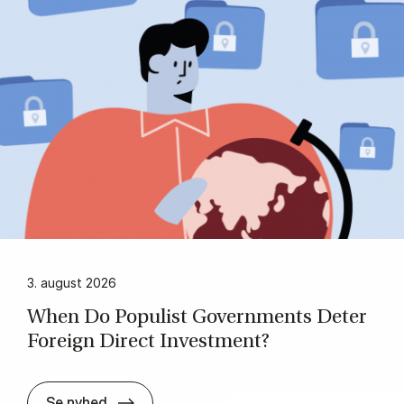
3. august 2026
When Do Po­pulist Gover­n­ments De­ter
Foreign Di­rect In­ve­st­ment?
When Do Po­pulist Gover­n­ments De­ter For
Se nyhed