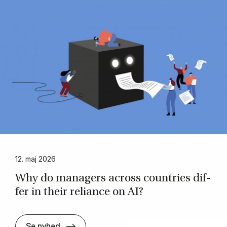
12. maj 2026
Why do man­agers across coun­tri­es dif­
fer in their re­li­ance on AI?
Why do man­agers across coun­tri­es dif­fer
Se nyhed