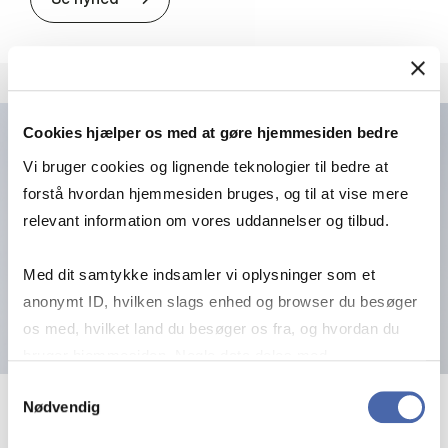
Cookies hjælper os med at gøre hjemmesiden bedre
Vi bruger cookies og lignende teknologier til bedre at
forstå hvordan hjemmesiden bruges, og til at vise mere
relevant information om vores uddannelser og tilbud.
Med dit samtykke indsamler vi oplysninger som et
anonymt ID, hvilken slags enhed og browser du besøger
os med, hvilket land du besøger os fra, og hvordan du
bruger hjemmesiden. Nogle data deles med
tredjepartsværktøjer, som vi bruger til statistik og
Samtykkevalg
Nødvendig
markedsføring. Du bestemmer selv - og kan altid trække
10. april 2026
dit samtykke tilbage via knappen nederst til højre.