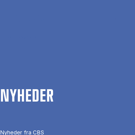
Gå til hovedindhold
Søg
Men
En
Hjem
Nyheder
NYHE­DER
Nyheder fra CBS