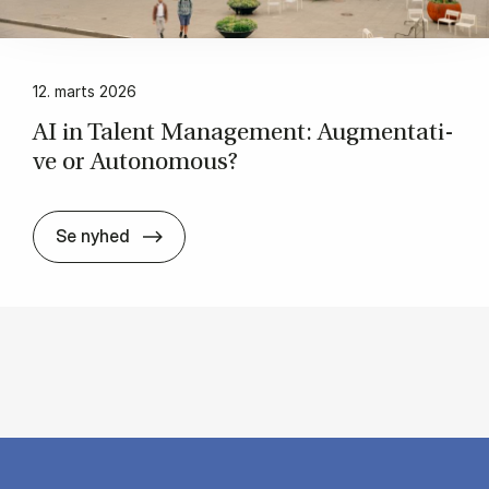
12. marts 2026
AI in Ta­lent Ma­na­ge­ment: Aug­men­ta­ti­
ve or Au­to­no­mous?
AI in Ta­lent Ma­na­ge­ment: Aug­men­ta­ti­v
Se nyhed