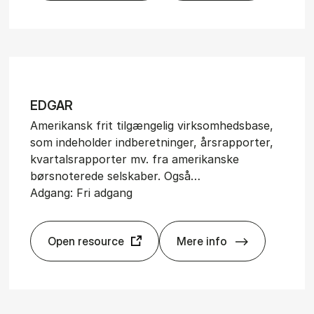
ED­GAR
Amerikansk frit tilgængelig virksomhedsbase,
som indeholder indberetninger, årsrapporter,
kvartalsrapporter mv. fra amerikanske
børsnoterede selskaber. Også…
Adgang: Fri adgang
Open resource
Mere info
ED­GAR