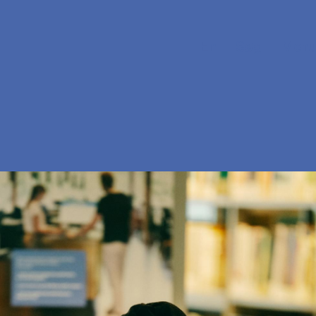
En
Søg
Menu