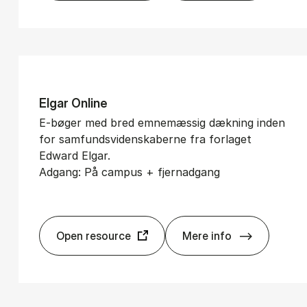
El­gar On­li­ne
E-bøger med bred emnemæssig dækning inden
for samfundsvidenskaberne fra forlaget
Edward Elgar.
Adgang: På campus + fjernadgang
Open resource
Mere info
El­gar On­li­ne