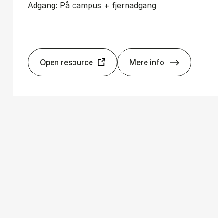
Adgang: På campus + fjernadgang
Open resource
Mere info
Risk.net