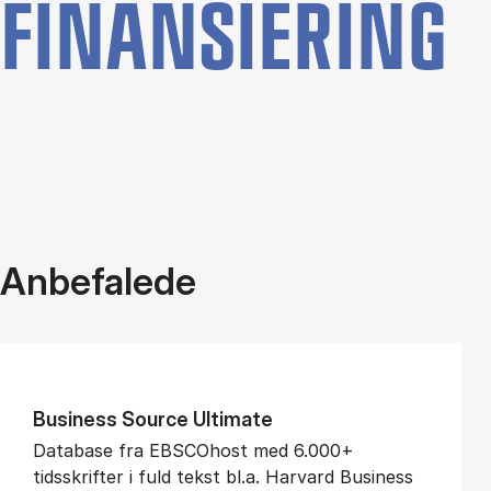
FINANSIERING
Anbefalede
Bu­si­ness Sour­ce Ul­ti­ma­te
Database fra EBSCOhost med 6.000+
tidsskrifter i fuld tekst bl.a. Harvard Business