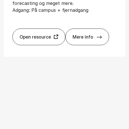
forecasting og meget mere.
Adgang: På campus + fjernadgang
Open resource
Mere info
­ma­te
Econ­Lit