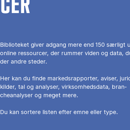
CER
Bi­bli­o­te­ket gi­ver ad­gang mere end 150 sær­ligt u
on­li­ne res­sour­cer, der rum­mer vi­den og data, d
der an­dre ste­der.
Her kan du fin­de mar­keds­rap­por­ter, aviser, juri
kilder, tal og ana­ly­ser, virksomhedsdata, bran­
cheanalyser og meget mere.
Du kan sortere li­sten ef­ter emne el­ler type.