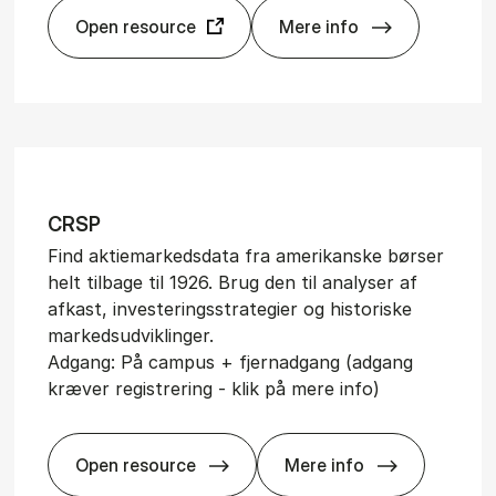
Open resource
Mere info
Bloom­berg
CRSP
Find aktiemarkedsdata fra amerikanske børser
helt tilbage til 1926. Brug den til analyser af
afkast, investeringsstrategier og historiske
markedsudviklinger.
Adgang: På campus + fjernadgang (adgang
kræver registrering - klik på mere info)
Open resource
Mere info
CRSP