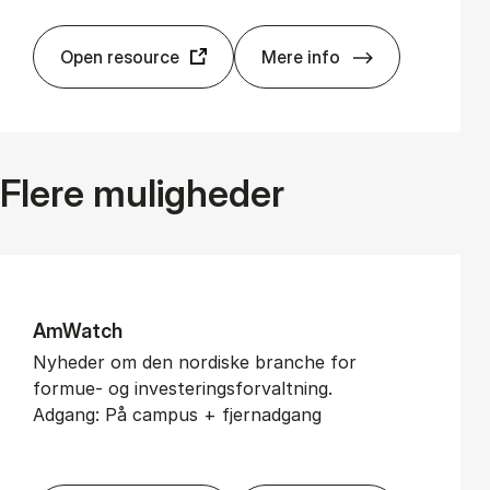
Open resource
Mere info
Wor­ks­pa­ce
Flere muligheder
AmWatch
Nyheder om den nordiske branche for
formue- og investeringsforvaltning.
Adgang: På campus + fjernadgang