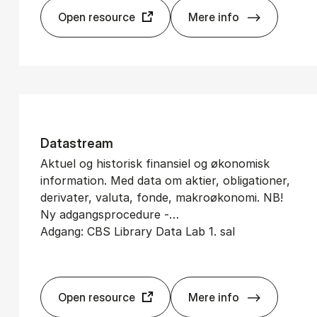
Open resource
Mere info
Ca­pi­tal IQ
Da­ta­stream
Aktuel og historisk finansiel og økonomisk
information. Med data om aktier, obligationer,
derivater, valuta, fonde, makroøkonomi. NB!
Ny adgangsprocedure -…
Adgang: CBS Library Data Lab 1. sal
Open resource
Mere info
Da­ta­stream