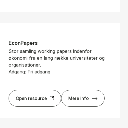
Econ­Pa­pers
Stor samling working papers indenfor
økonomi fra en lang række universiteter og
organisationer.
Adgang: Fri adgang
Open resource
Mere info
Econ­Pa­pers