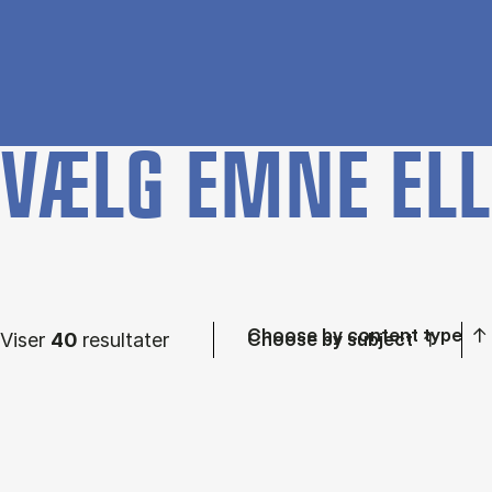
VÆLG EMNE ELL
Choose by content type
Viser
40
resultater
Choose by subject