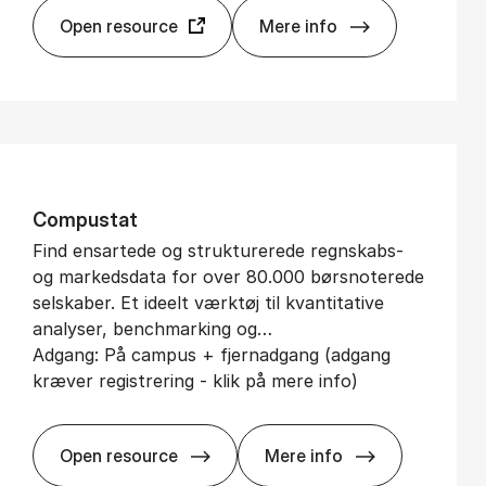
Open resource
Mere info
AmWatch
Com­pu­stat
Find ensartede og strukturerede regnskabs-
og markedsdata for over 80.000 børsnoterede
selskaber. Et ideelt værktøj til kvantitative
analyser, benchmarking og…
Adgang: På campus + fjernadgang (adgang
kræver registrering - klik på mere info)
Open resource
Mere info
Com­pu­stat