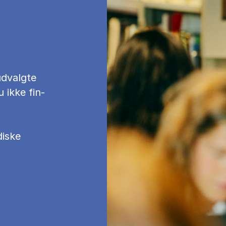
d­valg­te
u ikke fin­
diske