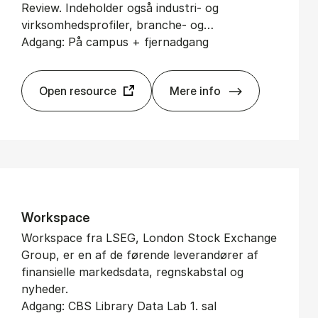
Review. Indeholder også industri- og
virksomhedsprofiler, branche- og…
Adgang: På campus + fjernadgang
Open resource
Mere info
Bu­si­ness Sour­ce Ul­ti
Wor­ks­pa­ce
Workspace fra LSEG, London Stock Exchange
Group, er en af de førende leverandører af
finansielle markedsdata, regnskabstal og
nyheder.
Adgang: CBS Library Data Lab 1. sal