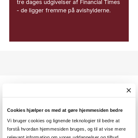
tre dages udgivelser af Financial Times
- de ligger fremme på avishylderne.
Cookies hjælper os med at gøre hjemmesiden bedre
HISTORISK ARKIV
Vi bruger cookies og lignende teknologier til bedre at
forstå hvordan hjemmesiden bruges, og til at vise mere
Financial Times er udkommet siden
relevant information om vores uddannelser og tilbud.