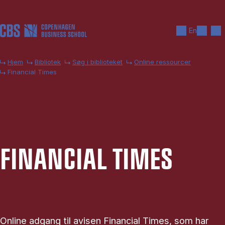
Gå til hovedindhold
Søg
Men
En
Hjem
Bibliotek
Søg i biblioteket
Online ressourcer
Financial Times
FI­NAN­CI­AL TI­MES
Online adgang til avisen Financial Times, som har