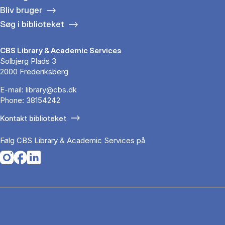
Bliv bruger
Søg i biblioteket
CBS Library & Academic Services
Solbjerg Plads 3
2000 Frederiksberg
E-mail:
library@cbs.dk
Phone:
38154242
Kontakt biblioteket
Følg CBS Library & Academic Services på
Opens in a new tab
Opens in a new tab
Opens in a new tab