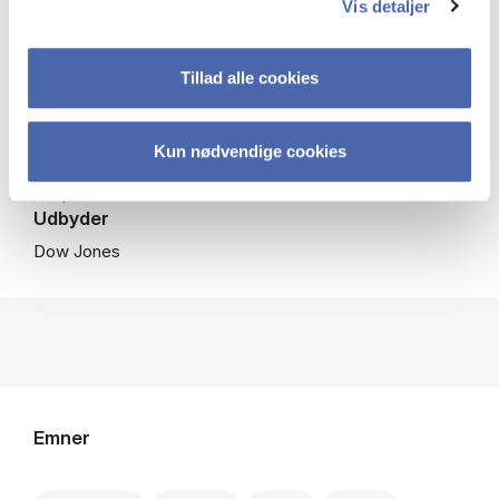
Vis detaljer
Omfang
Global nyhedsdækning
Periode
Tillad alle cookies
E-avisen (Digital Edition) 2009-
Adgang
Kun nødvendige cookies
På campus + fjernadgang (adgang kræver registrering -
klik på mere info)
Udbyder
Dow Jones
Emner