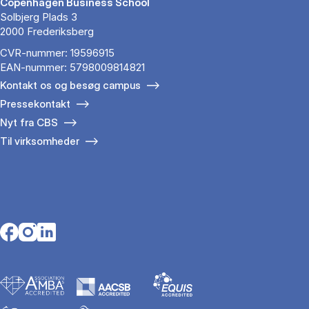
Copenhagen Business School
Solbjerg Plads 3
2000 Frederiksberg
CVR-nummer: 19596915
EAN-nummer: 5798009814821
Kontakt os og besøg campus
Pressekontakt
Nyt fra CBS
Til virksomheder
Opens in a new tab
Opens in a new tab
Opens in a new tab