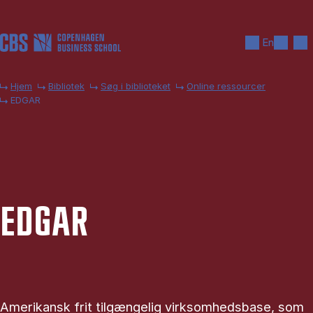
Gå til hovedindhold
Søg
Men
En
Hjem
Bibliotek
Søg i biblioteket
Online ressourcer
EDGAR
ED­GAR
Amerikansk frit tilgængelig virksomhedsbase, som