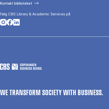
Kontakt biblioteket
Følg CBS Library & Academic Services på
Opens in a new tab
Opens in a new tab
Opens in a new tab
WE TRANSFORM SOCIETY WITH BUSINESS.