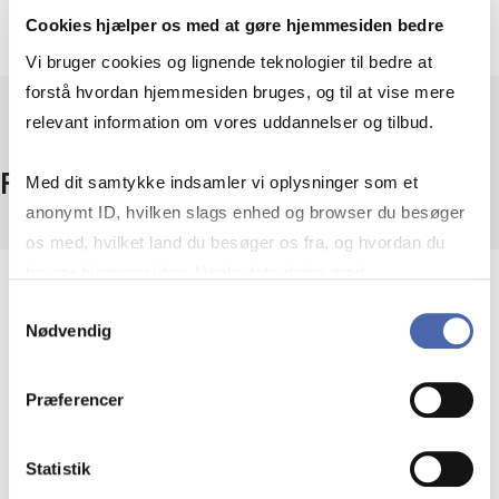
Cookies hjælper os med at gøre hjemmesiden bedre
Vi bruger cookies og lignende teknologier til bedre at
forstå hvordan hjemmesiden bruges, og til at vise mere
relevant information om vores uddannelser og tilbud.
Fakta
Med dit samtykke indsamler vi oplysninger som et
anonymt ID, hvilken slags enhed og browser du besøger
os med, hvilket land du besøger os fra, og hvordan du
bruger hjemmesiden. Nogle data deles med
Omfang
tredjepartsværktøjer, som vi bruger til statistik og
Samtykkevalg
USA
Nødvendig
markedsføring. Du bestemmer selv - og kan altid trække
Periode
dit samtykke tilbage via knappen nederst til højre.
2001-
Præferencer
Adgang
Fri adgang
Udbyder
Statistik