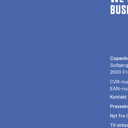
BUS
Copenha
Solbjerg
2000 Fr
CVR-nu
EAN-nu
Kontakt
Pressek
Nyt fra
Til virk