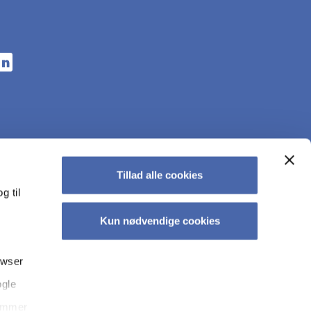
n a new tab
s in a new tab
pens in a new tab
Tillad alle cookies
g til
Kun nødvendige cookies
owser
ogle
kyt­tel­se på CBS
Tilgængelighedserklæring
Whistleblowerordning
temmer