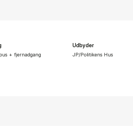
g
Udbyder
pus + fjernadgang
JP/Politikens Hus