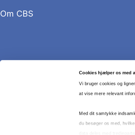
Om CBS
Cookies hjælper os med 
Vi bruger cookies og ligne
at vise mere relevant info
Med dit samtykke indsamle
du besøger os med, hvilke
Copyright © CBS 2026
data deles med tredjeparts