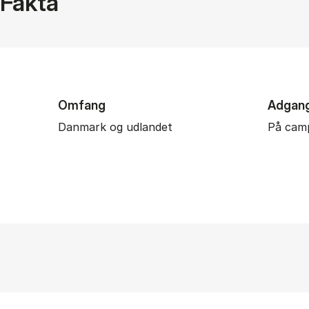
Fakta
Omfang
Adgan
Danmark og udlandet
På cam