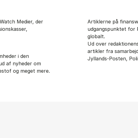
Watch Medier, der
Artiklerne på finansw
sionskasser,
udgangspunktet for 
globalt.
Ud over redaktionens 
artikler fra samarbejd
mheder i den
Jyllands-Posten, Pol
dbud af nyheder om
restof og meget mere.