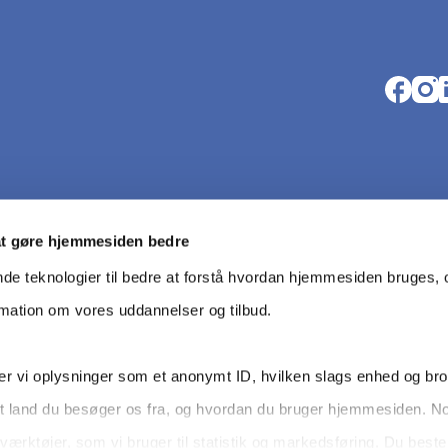
Opens i
Open
O
at gøre hjemmesiden bedre
nde teknologier til bedre at forstå hvordan hjemmesiden bruges, o
rmation om vores uddannelser og tilbud.
r vi oplysninger som et anonymt ID, hvilken slags enhed og br
t land du besøger os fra, og hvordan du bruger hjemmesiden. N
Da­ta­be­s
værktøjer, som vi bruger til statistik og markedsføring. Du bes