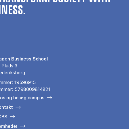
INESS.
gen Business School
 Plads 3
ederiksberg
mmer: 19596915
mmer: 5798009814821
 os og besøg campus
ontakt
 CBS
somheder