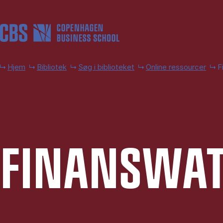
Gå til hovedindhold
Hjem
Bibliotek
Søg i biblioteket
Online ressourcer
F
FI­NANSWA