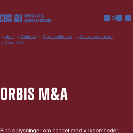
Gå til hovedindhold
Søg
Men
En
Hjem
Bibliotek
Søg i biblioteket
Online ressourcer
Orbis M&A
OR­BIS M&A
Find oplysninger om handel med virksomheder,