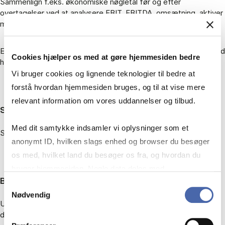
Sammenlign f.eks. økonomiske nøgletal før og efter
overtagelser ved at analysere EBIT, EBITDA, omsætning, aktiver
mv. for forskellige perioder.
Eller undersøg f.eks. hvilke brancher eller regioner en virksomhed
Cookies hjælper os med at gøre hjemmesiden bedre
hyppigst opkøber i.
Vi bruger cookies og lignende teknologier til bedre at
forstå hvordan hjemmesiden bruges, og til at vise mere
relevant information om vores uddannelser og tilbud.
Stock Data
Med dit samtykke indsamler vi oplysninger som et
Se virksomheders aktieudvikling mv.
anonymt ID, hvilken slags enhed og browser du besøger
os med, hvilket land du besøger os fra, og hvordan du
bruger hjemmesiden. Nogle data deles med
Batch Search
tredjepartsværktøjer, som vi bruger til statistik og
Samtykkevalg
Nødvendig
markedsføring. Du bestemmer selv - og kan altid trække
Upload en fil med navne og id-numre på virksomheder og brug
dit samtykke tilbage via knappen nederst til højre.
den som udgangspunkt for dit søgeresultat.