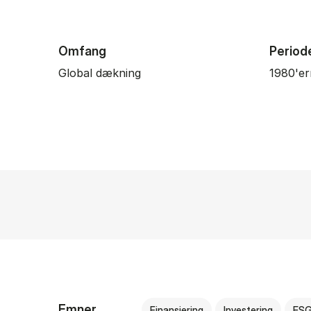
Omfang
Period
Global dækning
1980'er
Emner
Finansiering
Investering
ES