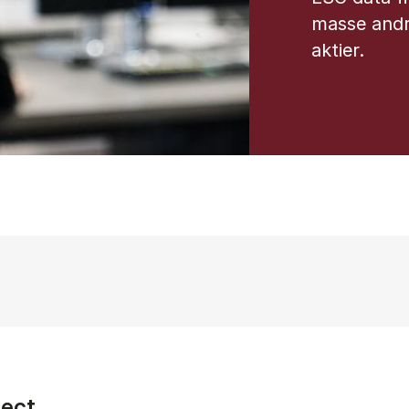
masse andr
aktier.
rect