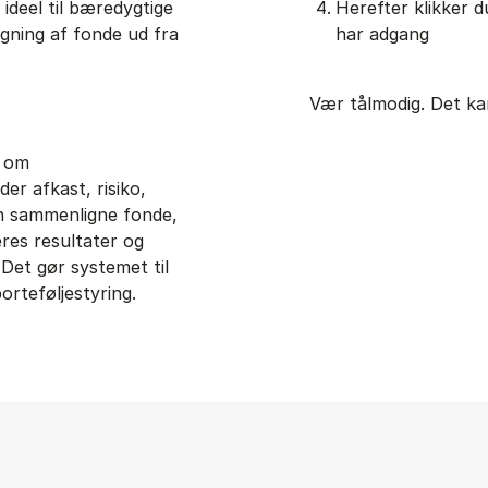
ideel til bæredygtige
Herefter klikker 
gning af fonde ud fra
har adgang
Vær tålmodig. Det kan 
n om
er afkast, risiko,
an sammenligne fonde,
eres resultater og
Det gør systemet til
orteføljestyring.