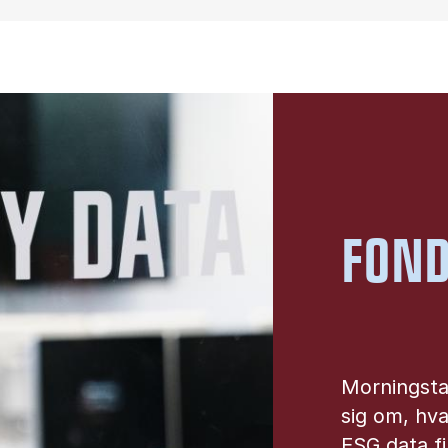
FOND
Morningstar
sig om, hva
ESG data f