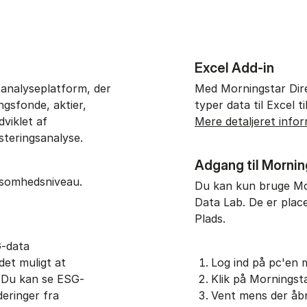
Excel Add-in
 analyseplatform, der
Med Morningstar Dire
ngsfonde, aktier,
typer data til Excel t
viklet af
Mere detaljeret info
esteringsanalyse.
Adgang til Mornin
rksomhedsniveau.
Du kan kun bruge Mor
Data Lab. De er place
Plads.
G-data
det muligt at
Log ind på pc'en
. Du kan se ESG-
Klik på Morningst
eringer fra
Vent mens der åbn