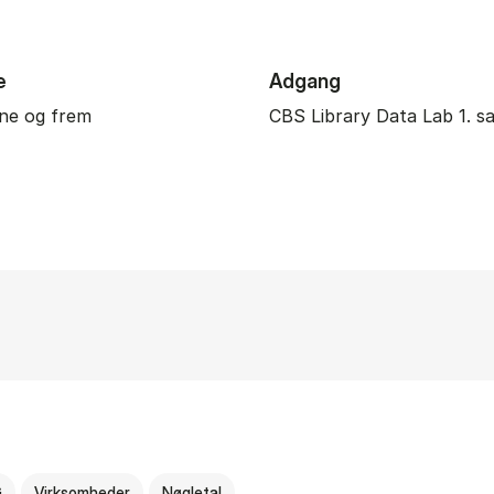
e
Adgang
ne og frem
CBS Library Data Lab 1. sa
G
Virksomheder
Nøgletal