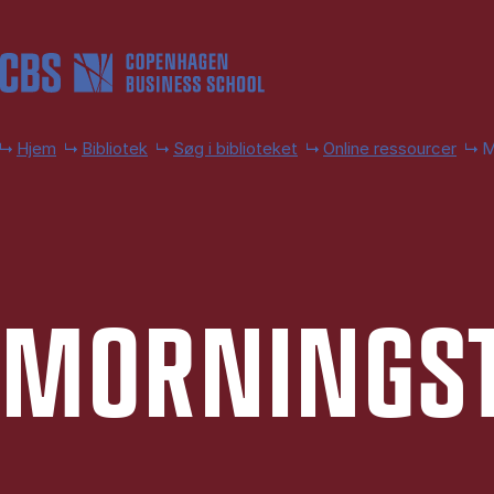
Gå til hovedindhold
Hjem
Bibliotek
Søg i biblioteket
Online ressourcer
M
MOR­NINGS­T