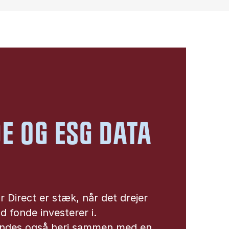
E OG ESG DATA
 Direct er stæk, når det drejer
d fonde investerer i.
indes også heri sammen med en