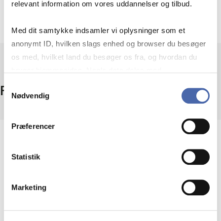
relevant information om vores uddannelser og tilbud.
Søg med kunstig intelligens
Med dit samtykke indsamler vi oplysninger som et
anonymt ID, hvilken slags enhed og browser du besøger
os med, hvilket land du besøger os fra, og hvordan du
bruger hjemmesiden. Nogle data deles med
tredjepartsværktøjer, som vi bruger til statistik og
Samtykkevalg
Fakta
Nødvendig
markedsføring. Du bestemmer selv - og kan altid trække
dit samtykke tilbage via knappen nederst til højre.
Præferencer
Omfang
1000+ opslagsværker
Statistik
Adgang
På campus + fjernadgang
Marketing
Udbyder
Oxford University Press