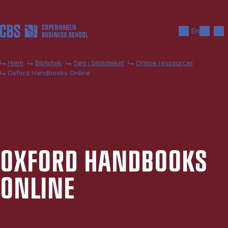
Gå til hovedindhold
Søg
Men
En
Hjem
Bibliotek
Søg i biblioteket
Online ressourcer
Oxford Handbooks Online
OX­FORD HAND­BOOKS
ON­LI­NE