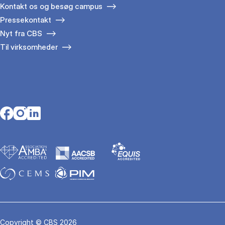
Kontakt os og besøg campus
Pressekontakt
Nyt fra CBS
Til virksomheder
Opens in a new tab
Opens in a new tab
Opens in a new tab
Copyright © CBS 2026