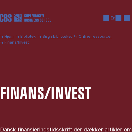
Gå til hovedindhold
Søg
Men
En
Hjem
Bibliotek
Søg i biblioteket
Online ressourcer
Finans/Invest
FI­NANS/IN­VEST
Dansk finansieringstidsskrift der dækker artikler om