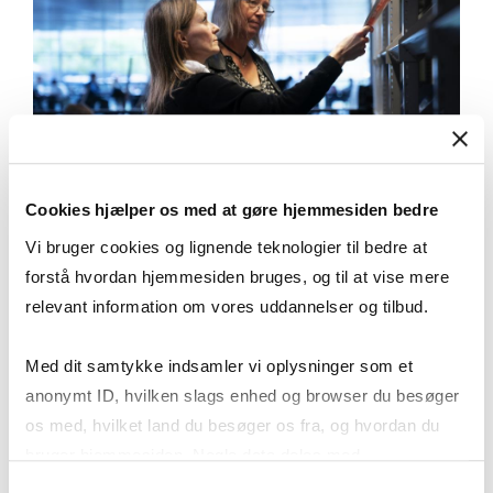
Cookies hjælper os med at gøre hjemmesiden bedre
Vi bruger cookies og lignende teknologier til bedre at
LÅN OG LÆS
forstå hvordan hjemmesiden bruges, og til at vise mere
FINANS/INVEST
relevant information om vores uddannelser og tilbud.
Med dit samtykke indsamler vi oplysninger som et
anonymt ID, hvilken slags enhed og browser du besøger
os med, hvilket land du besøger os fra, og hvordan du
Biblioteket abonnerer på tidsskriftet i
bruger hjemmesiden. Nogle data deles med
papirformat. Læs det i vores hyggelige
tredjepartsværktøjer, som vi bruger til statistik og
lounges eller lån det med hjem.
Samtykkevalg