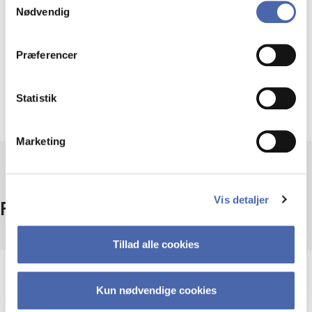
Nødvendig
markedsføring. Du bestemmer selv - og kan altid trække
dit samtykke tilbage via knappen nederst til højre.
Bestil numre af Finans/Invest i
Præferencer
Libsearch
Statistik
Marketing
Vis detaljer
Fakta
Tillad alle cookies
Periode
Kun nødvendige cookies
1990-