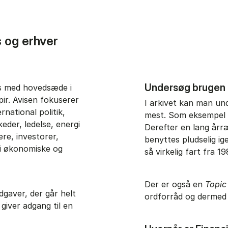
ns og erhver
Undersøg brugen 
is med hovedsæde i
ir. Avisen fokuserer
I arkivet kan man un
national politik,
mest. Som eksempel 
der, ledelse, energi
Derefter en lang årr
re, investorer,
benyttes pludselig ig
 i økonomiske og
så virkelig fart fra 
Der er også en
Topic
udgaver, der går helt
ordforråd og dermed
 giver adgang til en