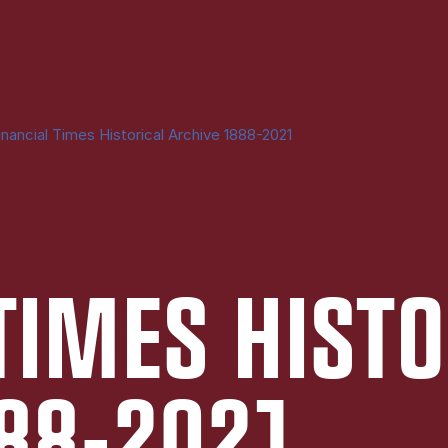
inancial Times Historical Archive 1888-2021
TI­MES HI­STO
888-2021