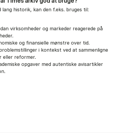
ial Times arkiv god at bruge?
ang historik, kan den f.eks. bruges til:
ordan virksomheder og markeder reagerede på
heder.
omiske og finansielle mønstre over tid.
problemstillinger i kontekst ved at sammenligne
r eller reformer.
ademiske opgaver med autentiske avisartikler
on.