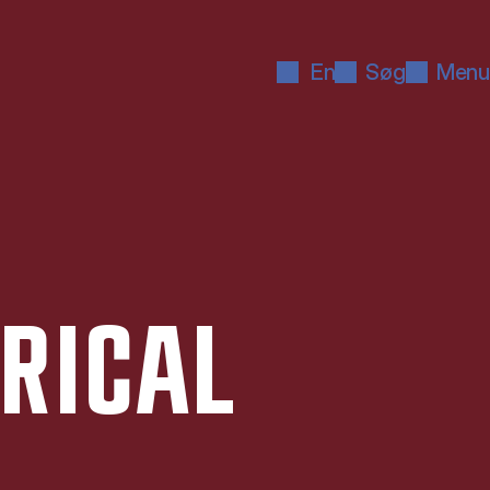
En
Søg
Menu
­RI­CAL