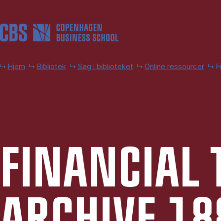
Gå til hovedindhold
Hjem
Bibliotek
Søg i biblioteket
Online ressourcer
F
FI­NAN­CI­AL 
AR­CHI­VE 1