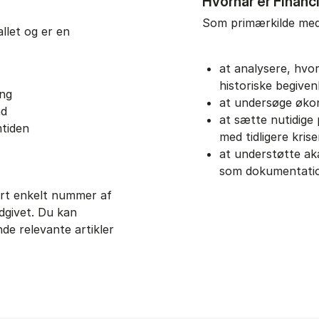
Hvornår er Financ
Som primærkilde med l
allet og er en
at analysere, hv
historiske begiven
ing
at undersøge økon
nd
at sætte nutidige 
mtiden
med tidligere krise
at understøtte ak
som dokumentati
ert enkelt nummer af
dgivet. Du kan
nde relevante artikler