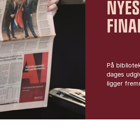
NYES
FINA
På bibliote
dages udgiv
ligger fre