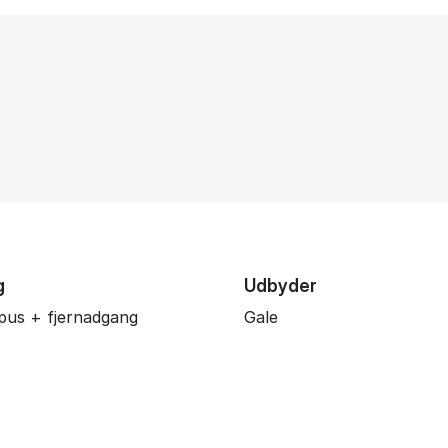
g
Udbyder
pus + fjernadgang
Gale