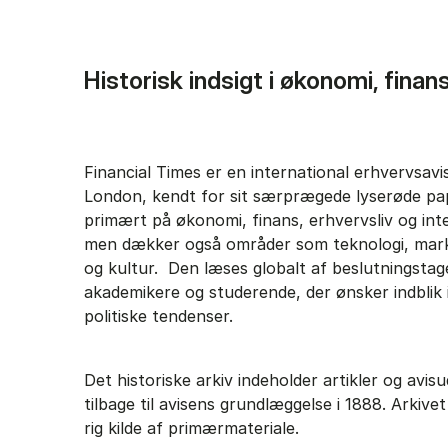
Hi­sto­risk ind­sigt i økonomi, fina
Financial Times er en international erhvervsav
London, kendt for sit særprægede lyserøde pap
primært på økonomi, finans, erhvervsliv og inter
men dækker også områder som teknologi, marke
og kultur. Den læses globalt af beslutningstage
akademikere og studerende, der ønsker indblik
politiske tendenser.
Det historiske arkiv indeholder artikler og avis
tilbage til avisens grundlæggelse i 1888. Arkivet
rig kilde af primærmateriale.