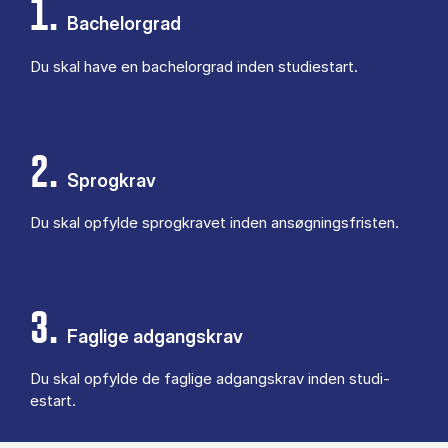
1.
Bachelorgrad
Du skal have en ba­chel­or­grad in­den stu­di­estart.
2.
Sprogkrav
Du skal op­fyl­de sprog­kra­vet in­den an­søg­nings­fri­sten.
3.
Faglige adgangskrav
Du skal op­fyl­de de fag­li­ge ad­gangs­krav in­den stu­di­
estart.