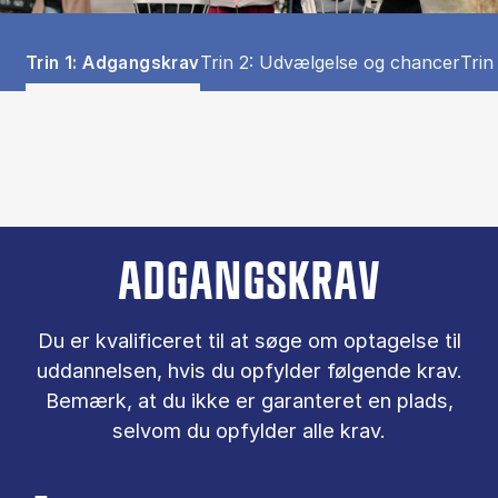
Tablist controls
Show panel
Show panel
Sho
Trin 1: Adgangskrav
Trin 2: Udvælgelse og chancer
Trin
Trin 1: Adgangskrav (Panel content)
ADGANGSKRAV
Du er kva­li­fi­ce­ret til at søge om op­ta­gel­se til
ud­dan­nel­sen, hvis du op­fyl­der føl­gen­de krav.
Be­mærk, at du ikke er ga­ran­te­ret en plads,
selv­om du op­fyl­der alle krav.