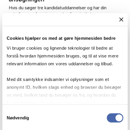
Hvis du søger tre kandidatuddannelser og har din
naturlige overbygning som tredje prioritet:
Vi vurderer først din første og anden prioritet.
Hvis du ikke får plads her, vurderer vi din tredje
Cookies hjælper os med at gøre hjemmesiden bedre
prioritet.
Vi bruger cookies og lignende teknologier til bedre at
Fordi din tredje prioritet er dit retskrav, er du
garanteret en studieplads – så længe du søger
forstå hvordan hjemmesiden bruges, og til at vise mere
korrekt og inden fristen.
relevant information om vores uddannelser og tilbud.
Med dit samtykke indsamler vi oplysninger som et
anonymt ID, hvilken slags enhed og browser du besøger
os med, hvilket land du besøger os fra, og hvordan du
Retskrav for danske bacheloruddannelser
bruger hjemmesiden. Nogle data deles med
tredjepartsværktøjer, som vi bruger til statistik og
Samtykkevalg
Nødvendig
markedsføring. Du bestemmer selv - og kan altid trække
Retskrav for engelske bacheloruddannelser
dit samtykke tilbage via knappen nederst til højre.