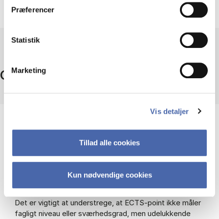
Præferencer
Statistik
Marketing
Omregning af ECTS
Vis detaljer
Hvad er ECTS?
ECTS står for European Credit Transfer System.
Tillad alle cookies
ECTS-point viser omfanget af et fag eller modul på din
Kun nødvendige cookies
uddannelse.
Det er vigtigt at understrege, at ECTS-point ikke måler
fagligt niveau eller sværhedsgrad, men udelukkende