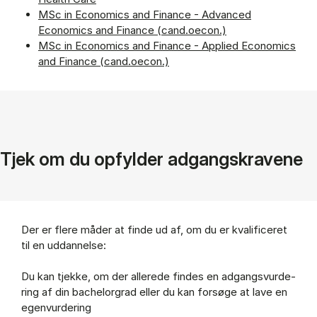
MSc in Economics and Finance - Advanced
Economics and Finance (cand.oecon.)
MSc in Economics and Finance - Applied Economics
and Finance (cand.oecon.)
Tjek om du op­fylder adgang­skravene
Der er fle­re må­der at fin­de ud af, om du er kva­li­fi­ce­ret
til en ud­dan­nel­se:
Du kan tjek­ke, om der al­le­re­de fin­des en ad­gangs­vur­de­
ring af din ba­chel­or­grad el­ler du kan for­sø­ge at lave en
egen­vur­de­ring