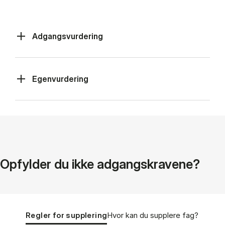
Adgangsvurdering
Egenvurdering
Op­fyl­der du ikke ad­gangs­kra­ve­ne?
Tablist controls
Show panel
Show panel
Regler for supplering
Hvor kan du sup­ple­re fag?