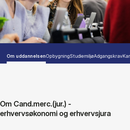
Tablist controls
Show panel
Show panel
Show panel
Show panel
Sho
Om uddannelsen
Opbygning
Studiemiljø
Adgangskrav
Kar
Om Cand.merc.(jur.) -
erhvervsøkonomi og erhvervsjura