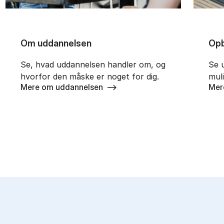
Om uddannelsen
Opb
Se, hvad uddannelsen handler om, og
Se 
hvorfor den måske er noget for dig.
mul
Mere om uddannelsen
Mer