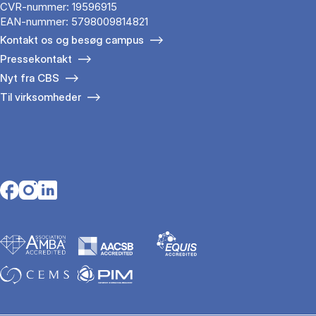
CVR-nummer: 19596915
EAN-nummer: 5798009814821
Kontakt os og besøg campus
Pressekontakt
Nyt fra CBS
Til virksomheder
Opens in a new tab
Opens in a new tab
Opens in a new tab