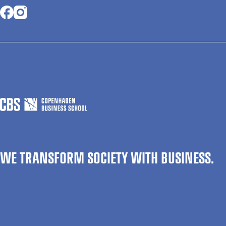
Opens in a new tab
Opens in a new tab
WE TRANSFORM SOCIETY WITH BUSINESS.