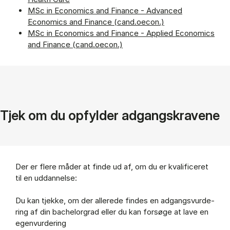
MSc in Economics and Finance - Advanced
Economics and Finance (cand.oecon.)
MSc in Economics and Finance - Applied Economics
and Finance (cand.oecon.)
Tjek om du op­fylder adgang­skravene
Der er fle­re må­der at fin­de ud af, om du er kva­li­fi­ce­ret
til en ud­dan­nel­se:
Du kan tjek­ke, om der al­le­re­de fin­des en ad­gangs­vur­de­
ring af din ba­chel­or­grad el­ler du kan for­sø­ge at lave en
egen­vur­de­ring