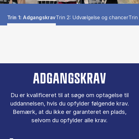
Tablist controls
Show panel
Show panel
Sho
Trin 1: Adgangskrav
Trin 2: Udvælgelse og chancer
Trin
Trin 1: Adgangskrav (Panel content)
ADGANGSKRAV
Du er kva­li­fi­ce­ret til at søge om op­ta­gel­se til
ud­dan­nel­sen, hvis du op­fyl­der føl­gen­de krav.
Be­mærk, at du ikke er ga­ran­te­ret en plads,
selv­om du op­fyl­der alle krav.