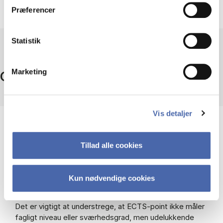
Præferencer
Statistik
Marketing
Omregning af ECTS
Vis detaljer
Hvad er ECTS?
ECTS står for European Credit Transfer System.
Tillad alle cookies
ECTS-point viser omfanget af et fag eller modul på din
Kun nødvendige cookies
uddannelse.
Det er vigtigt at understrege, at ECTS-point ikke måler
fagligt niveau eller sværhedsgrad, men udelukkende