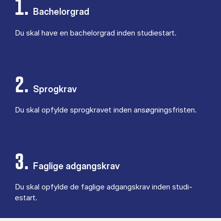
1.
Bachelorgrad
Du skal have en ba­chel­or­grad in­den stu­di­estart.
2.
Sprogkrav
Du skal op­fyl­de sprog­kra­vet in­den an­søg­nings­fri­sten.
3.
Faglige adgangskrav
Du skal op­fyl­de de fag­li­ge ad­gangs­krav in­den stu­di­
estart.