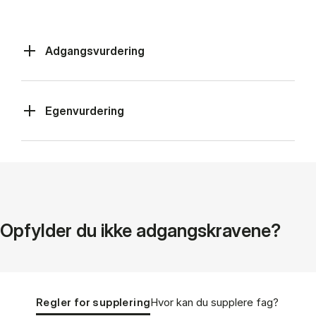
Adgangsvurdering
Egenvurdering
Op­fyl­der du ikke ad­gangs­kra­ve­ne?
Tablist controls
Show panel
Show panel
Regler for supplering
Hvor kan du sup­ple­re fag?