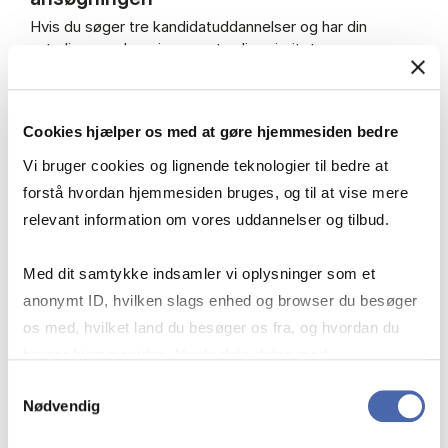
Hvis du søger tre kandidatuddannelser og har din
naturlige overbygning som tredje prioritet:
Vi vurderer først din første og anden prioritet.
Hvis du ikke får plads her, vurderer vi din tredje
Cookies hjælper os med at gøre hjemmesiden bedre
prioritet.
Vi bruger cookies og lignende teknologier til bedre at
Fordi din tredje prioritet er dit retskrav, er du
garanteret en studieplads – så længe du søger
forstå hvordan hjemmesiden bruges, og til at vise mere
korrekt og inden fristen.
relevant information om vores uddannelser og tilbud.
Med dit samtykke indsamler vi oplysninger som et
anonymt ID, hvilken slags enhed og browser du besøger
os med, hvilket land du besøger os fra, og hvordan du
Retskrav for danske bacheloruddannelser
bruger hjemmesiden. Nogle data deles med
tredjepartsværktøjer, som vi bruger til statistik og
Samtykkevalg
Nødvendig
markedsføring. Du bestemmer selv - og kan altid trække
Retskrav for engelske bacheloruddannelser
dit samtykke tilbage via knappen nederst til højre.