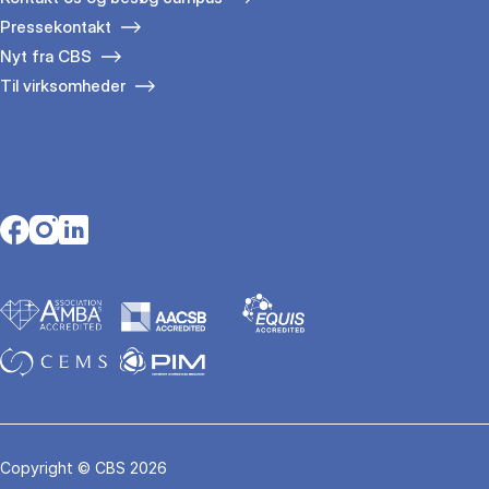
Pressekontakt
Nyt fra CBS
Til virksomheder
Opens in a new tab
Opens in a new tab
Opens in a new tab
Copyright © CBS 2026