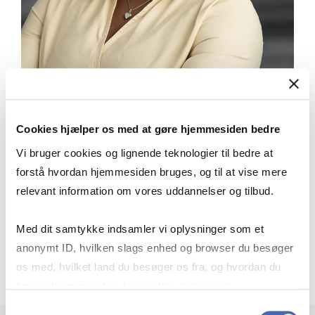
Cookies hjælper os med at gøre hjemmesiden bedre
“Ansvaret for egen læring er lagt mere
over på en selv, idet man selv har
Vi bruger cookies og lignende teknologier til bedre at
forstå hvordan hjemmesiden bruges, og til at vise mere
udvalgt de fag, man ønsker at fordybe
relevant information om vores uddannelser og tilbud.
sig i - det gør det også en tand sjovere. ”
Med dit samtykke indsamler vi oplysninger som et
Evelyn, cand.merc.(mat.)
anonymt ID, hvilken slags enhed og browser du besøger
Studerende på cand.merc.(mat.)
os med, hvilket land du besøger os fra, og hvordan du
bruger hjemmesiden. Nogle data deles med
tredjepartsværktøjer, som vi bruger til statistik og
Samtykkevalg