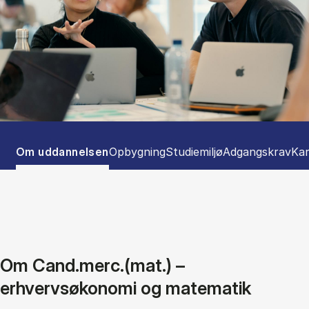
Tablist controls
Show panel
Show panel
Show panel
Show panel
Sho
Om uddannelsen
Opbygning
Studiemiljø
Adgangskrav
Kar
Om Cand.merc.(mat.) –
erhvervsøkonomi og matematik