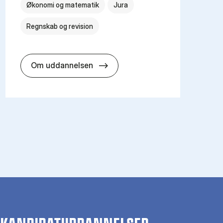
Økonomi og matematik
Jura
Regnskab og revision
Cand.merc.aud. – re­vi­sion
Om uddannelsen