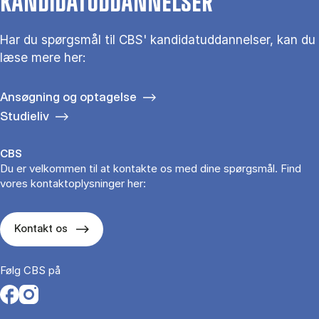
KANDIDATUDDANNELSER
Har du spørgs­mål til CBS' kandidat­uddannelser, kan du
læse mere her:
Ansøgning og optagelse
Studieliv
CBS
Du er velkommen til at kontakte os med dine spørgsmål. Find
vores kontaktoplysninger her:
Kontakt os
Følg CBS på
Opens in a new tab
Opens in a new tab