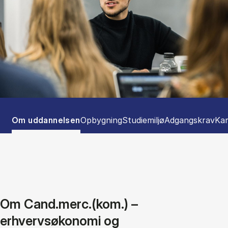
Tablist controls
Show panel
Show panel
Show panel
Show panel
Sho
Om uddannelsen
Opbygning
Studiemiljø
Adgangskrav
Kar
Om Cand.merc.(kom.) –
erhvervsøkonomi og