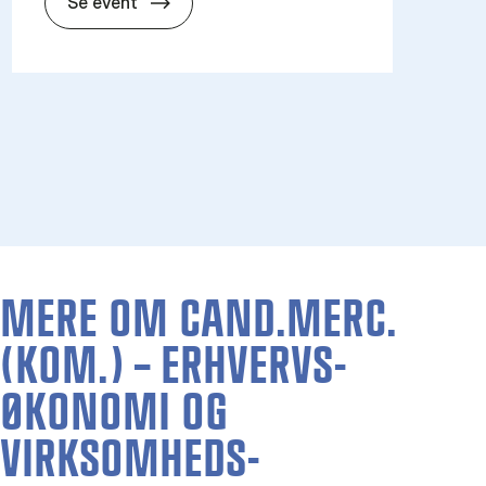
Åbent Hus for kandidat­uddannelser 2
Se event
MERE OM CAND.MERC.
(KOM.) – ERHVERVS­
ØKONOMI OG
VIRKSOMHEDS­