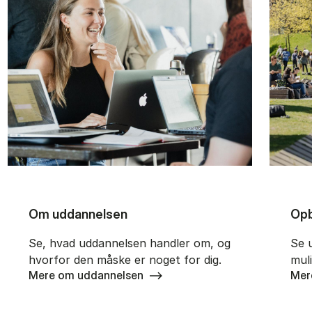
Om uddannelsen
Opb
Se, hvad uddannelsen handler om, og
Se 
hvorfor den måske er noget for dig.
mul
Mere om uddannelsen
Mer