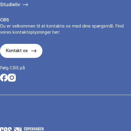
Studieliv
CBS
Du er velkommen til at kontakte os med dine spørgsmål. Find
vores kontaktoplysninger her:
Kontakt os
Følg CBS på
Opens in a new tab
Opens in a new tab