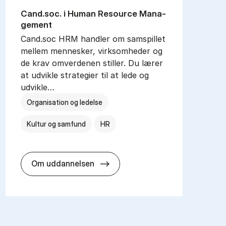
Cand.soc. i Hu­man Resour­ce Ma­na­
ge­ment
Cand.soc HRM handler om samspillet
mellem mennesker, virksomheder og
de krav omverdenen stiller. Du lærer
at udvikle strategier til at lede og
udvikle…
Organisation og ledelse
Kultur og samfund
HR
Cand.soc. i Hu­man Resour­ce Ma
Om uddannelsen