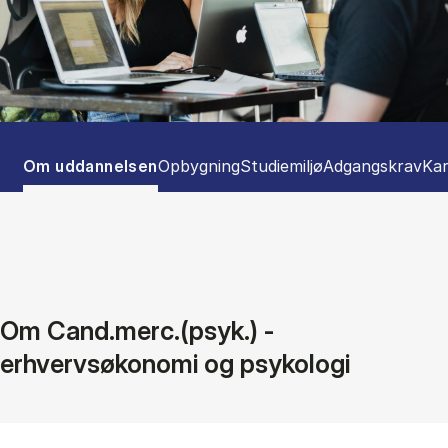
Tablist controls
Show panel
Show panel
Show panel
Show panel
Sho
Om uddannelsen
Opbygning
Studiemiljø
Adgangskrav
Kar
Om Cand.merc.(psyk.) -
erhvervsøkonomi og psykologi