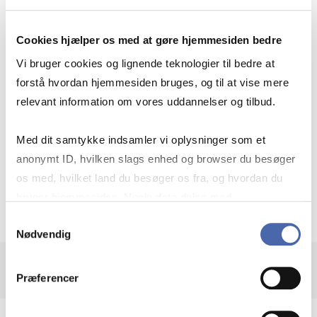
Cookies hjælper os med at gøre hjemmesiden bedre
Vi bruger cookies og lignende teknologier til bedre at
“Det bedste ved min uddannelse er, at
forstå hvordan hjemmesiden bruges, og til at vise mere
jeg ikke kun bliver klogere på
relevant information om vores uddannelser og tilbud.
mennesker i organisationer, men at jeg
Med dit samtykke indsamler vi oplysninger som et
også bliver klogere på mig selv. ”
anonymt ID, hvilken slags enhed og browser du besøger
os med, hvilket land du besøger os fra, og hvordan du
Signe, Cand.merc.(psyk).
bruger hjemmesiden. Nogle data deles med
tredjepartsværktøjer, som vi bruger til statistik og
Samtykkevalg
Nødvendig
markedsføring. Du bestemmer selv - og kan altid trække
dit samtykke tilbage via knappen nederst til højre.
Præferencer