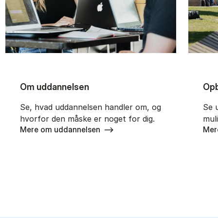
Om uddannelsen
Opb
Se, hvad uddannelsen handler om, og
Se 
hvorfor den måske er noget for dig.
mul
Mere om uddannelsen
Mer