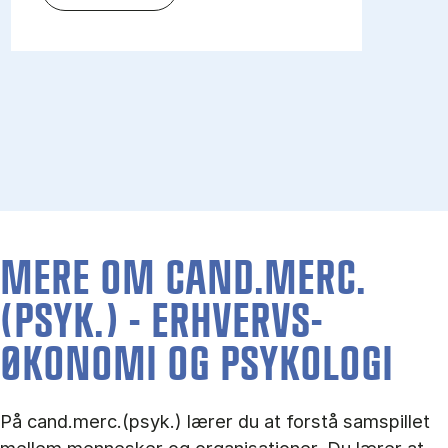
MERE OM CAND.MERC.
(PSYK.) - ERHVERVS­
ØKONOMI OG PSY­KO­LO­GI
På cand.merc.(psyk.) lærer du at forstå samspillet