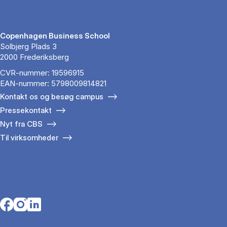
Copenhagen Business School
Solbjerg Plads 3
2000 Frederiksberg
CVR-nummer: 19596915
EAN-nummer: 5798009814821
Kontakt os og besøg campus
Pressekontakt
Nyt fra CBS
Til virksomheder
Opens in a new tab
Opens in a new tab
Opens in a new tab