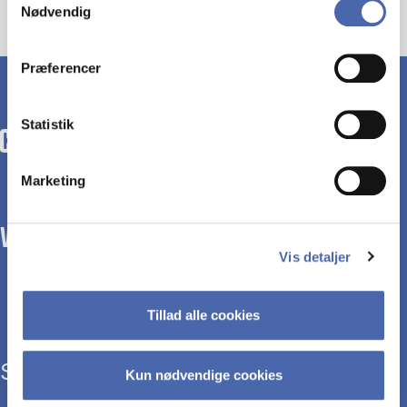
Nødvendig
markedsføring. Du bestemmer selv - og kan altid trække
dit samtykke tilbage via knappen nederst til højre.
Præferencer
Statistik
Marketing
WE TRANSFORM SOCIETY WITH BUSINESS.
Vis detaljer
Tillad alle cookies
Study programmes
Kun nødvendige cookies