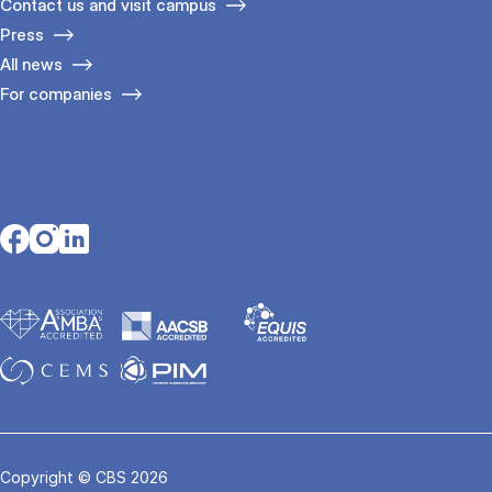
Contact us and visit campus
Press
All news
For companies
Opens in a new tab
Opens in a new tab
Opens in a new tab
Copyright © CBS 2026