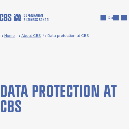
Skip to main content
Search
Men
Da
Home
About CBS
Data pro­tec­tion at CBS
DATA PRO­TEC­TION AT
CBS