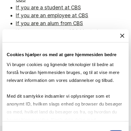
If you are a student at CBS
If you are an employee at CBS
If you are an alum from CBS
If you are a mentor in CBS Mentoring
Programme
If you are a mentee in CBS Mentoring
Programme
Cookies hjælper os med at gøre hjemmesiden bedre
If you report offences to the whistleblower
Vi bruger cookies og lignende teknologier til bedre at
scheme
forstå hvordan hjemmesiden bruges, og til at vise mere
relevant information om vores uddannelser og tilbud.
If you visit our website:
Med dit samtykke indsamler vi oplysninger som et
anonymt ID, hvilken slags enhed og browser du besøger
Cookie policy
os med, hvilket land du besøger os fra, og hvordan du
Privacy policy
bruger hjemmesiden. Nogle data deles med
tredjepartsværktøjer, som vi bruger til statistik og
Samtykkevalg