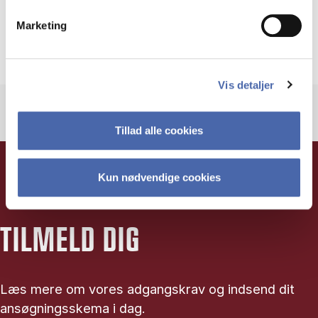
Ekstern lektor
Marketing
More info
Vis detaljer
Tillad alle cookies
Kun nødvendige cookies
TILMELD DIG
Læs mere om vores adgangskrav og indsend dit
ansøgningsskema i dag.