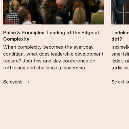
Pul­se & Prin­cip­les: Le­a­ding at the Edge of
Le­del­
Com­ple­xi­ty
det?
When complexity becomes the everyday
Indimel
condition, what does leadership development
smertel
require? Join this one-day conference on
leder, 
rethinking and challenging leadership…
ærlig s
Se event
Se artik