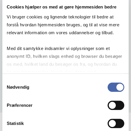
Cookies hjælper os med at gøre hjemmesiden bedre
Vi bruger cookies og lignende teknologier til bedre at
forstå hvordan hjemmesiden bruges, og til at vise mere
relevant information om vores uddannelser og tilbud.
Med dit samtykke indsamler vi oplysninger som et
anonymt ID, hvilken slags enhed og browser du besøger
os med, hvilket land du besøger os fra, og hvordan du
bruger hjemmesiden. Nogle data deles med
tredjepartsværktøjer, som vi bruger til statistik og
Samtykkevalg
Nødvendig
markedsføring. Du bestemmer selv - og kan altid trække
dit samtykke tilbage via knappen nederst til højre.
Præferencer
Statistik
Sofie Kristiansen