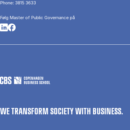
Phone:
3815 3633
Følg Master of Public Governance på
Opens in a new tab
Opens in a new tab
WE TRANSFORM SOCIETY WITH BUSINESS.