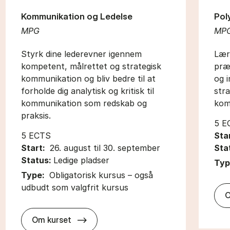
Kommunikation og Ledelse
Pol
MPG
MP
Styrk dine lederevner igennem
Lær 
kompetent, målrettet og strategisk
præ
kommunikation og bliv bedre til at
og i
forholde dig analytisk og kritisk til
str
kommunikation som redskab og
komp
praksis.
5 E
5 ECTS
Sta
Start:
26. august til 30. september
Sta
Status:
Ledige pladser
Typ
Type:
Obligatorisk kursus – også
udbudt som valgfrit kursus
O
about
Om kurset