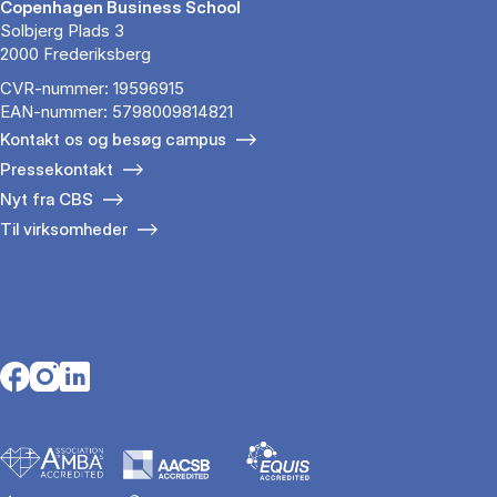
Copenhagen Business School
Solbjerg Plads 3
2000 Frederiksberg
CVR-nummer: 19596915
EAN-nummer: 5798009814821
Kontakt os og besøg campus
Pressekontakt
Nyt fra CBS
Til virksomheder
Opens in a new tab
Opens in a new tab
Opens in a new tab