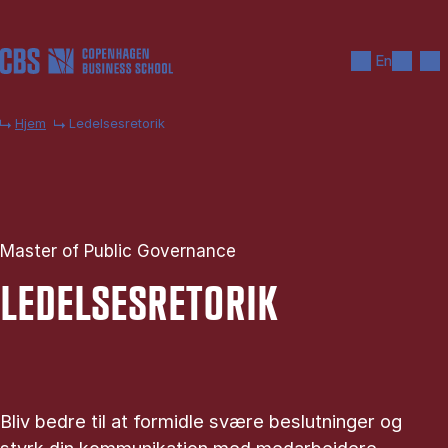
Gå til hovedindhold
Søg
Men
En
Hjem
Ledelsesretorik
Master of Public Governance
LE­DEL­SES­RE­TO­RIK
Bliv bedre til at formidle svære beslutninger og