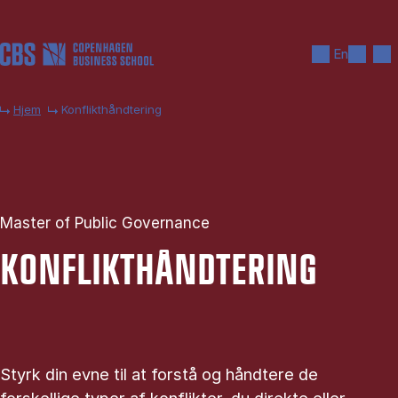
Gå til hovedindhold
Søg
Men
En
Hjem
Konflikthåndtering
Master of Public Governance
KON­FLIK­T­HÅND­TE­RING
Styrk din evne til at forstå og håndtere de