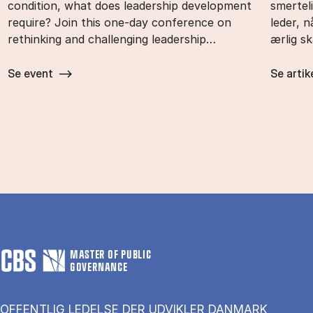
condition, what does leadership development
smertel
require? Join this one-day conference on
leder, 
rethinking and challenging leadership…
ærlig s
Se event
Se artik
MASTER OF PUBLIC
GOVERNANCE
OFFENTLIG LEDELSE DER UDVIKLER DANMARK