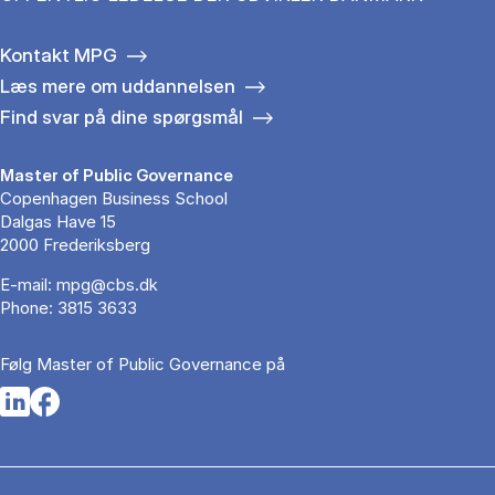
Kontakt MPG
Læs mere om uddannelsen
Find svar på dine spørgsmål
Master of Public Governance
Copenhagen Business School
Dalgas Have 15
2000 Frederiksberg
E-mail:
mpg@cbs.dk
Phone:
3815 3633
Følg Master of Public Governance på
Opens in a new tab
Opens in a new tab