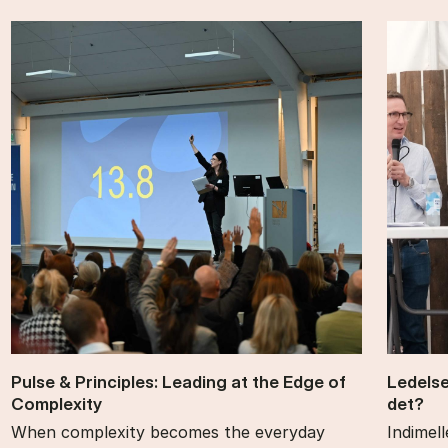
Pul­se & Prin­cip­les: Le­a­ding at the Edge of
Le­del­
Com­ple­xi­ty
det?
When complexity becomes the everyday
Indimel