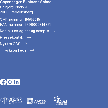
Copenhagen Business School
Solbjerg Plads 3
2000 Frederiksberg
CVR-nummer: 19596915
EAN-nummer: 5798009814821
Kontakt os og besøg campus
Pressekontakt
Nyt fra CBS
Til virksomheder
Opens in a new tab
Opens in a new tab
Opens in a new tab