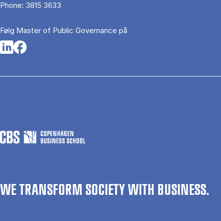
Phone:
3815 3633
Følg Master of Public Governance på
Opens in a new tab
Opens in a new tab
WE TRANSFORM SOCIETY WITH BUSINESS.