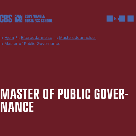
Gå til hovedindhold
Søg
Men
En
Hjem
Efteruddannelse
Masteruddannelser
Master of Public Governance
MA­STER OF PU­BLIC GOVER­
NAN­CE