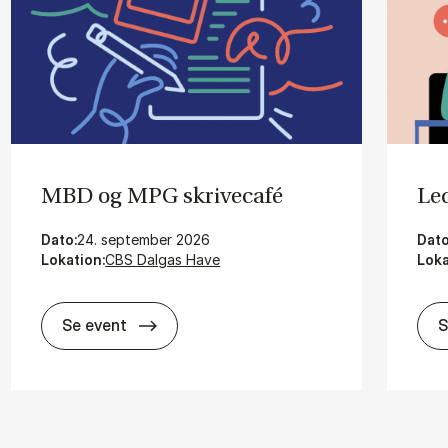
MBD og MPG skri­vecafé
Le­
Dato:
24. september 2026
Dato
Lokation:
CBS Dalgas Have
Loka
MBD og MPG skri­vecafé
Se event
S