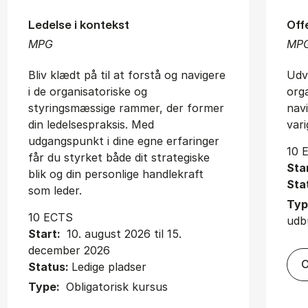
Ledelse i kontekst
Off
MPG
MP
Bliv klædt på til at forstå og navigere
Udvi
i de organisatoriske og
org
styringsmæssige rammer, der former
nav
din ledelsespraksis. Med
vari
udgangspunkt i dine egne erfaringer
10 
får du styrket både dit strategiske
Sta
blik og din personlige handlekraft
Sta
som leder.
Typ
10 ECTS
udb
Start:
10. august 2026 til 15.
december 2026
O
Status:
Ledige pladser
Type:
Obligatorisk kursus