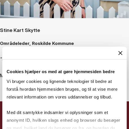
Stine Kart Skytte
Områdeleder, Roskilde Kommune
"I dag er jeg en mere reflekteret leder"
Cookies hjælper os med at gøre hjemmesiden bedre
Mød Stine
Vi bruger cookies og lignende teknologier til bedre at
forstå hvordan hjemmesiden bruges, og til at vise mere
relevant information om vores uddannelser og tilbud.
Med dit samtykke indsamler vi oplysninger som et
anonymt ID, hvilken slags enhed og browser du besøger
os med, hvilket land du besøger os fra, og hvordan du