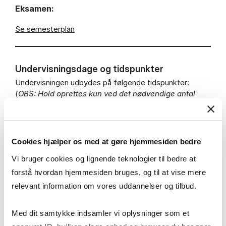
Eksamen:
Se semesterplan
Undervisningsdage og tidspunkter
Undervisningen udbydes på følgende tidspunkter:
(
OBS: Hold oprettes kun ved det nødvendige antal
tilmeldinger)
On campus undervisning
-
vælg mellem
:
Cookies hjælper os med at gøre hjemmesiden bedre
Vi bruger cookies og lignende teknologier til bedre at
Mandag (+ onsdag i uge 46-47) - kl. 17.10 - 20.40
Tirsdag (+ torsdag i uge 46-47) - kl. 17.10 - 20.40
forstå hvordan hjemmesiden bruges, og til at vise mere
Onsdag (+ mandag i uge 46-47) - kl. 17.10 - 20.40
relevant information om vores uddannelser og tilbud.
Torsdag (+ tirsdag i uge 46-47) - kl. 17.10 - 20.40
Torsdag kl.11.40 - 16.05 (08.00 - 16.05 i uge 46-47)
Med dit samtykke indsamler vi oplysninger som et