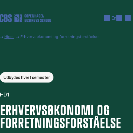
Gå til hovedindhold
Søg
Men
En
Hjem
Erhvervsøkonomi og forretningsforståelse
Udbydes hvert semester
HD1
ERHVERVS­ØKONOMI OG
FOR­RET­NINGS­FOR­STÅ­EL­SE