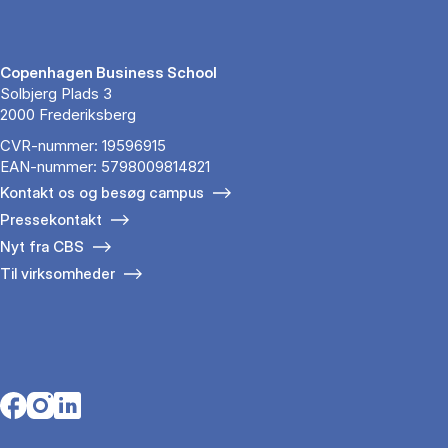
Copenhagen Business School
Solbjerg Plads 3
2000 Frederiksberg
CVR-nummer: 19596915
EAN-nummer: 5798009814821
Kontakt os og besøg campus
Pressekontakt
Nyt fra CBS
Til virksomheder
Opens in a new tab
Opens in a new tab
Opens in a new tab