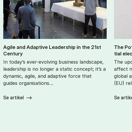
Agile and Ad­apt­ive Lead­er­ship in the 21st
The Po­t
Cen­tury
tial ele
In today’s ever-evolving business landscape,
The upc
leadership is no longer a static concept; it’s a
affect 
dynamic, agile, and adaptive force that
global 
guides organisations…
(EU) re
Se artikel
Se artik