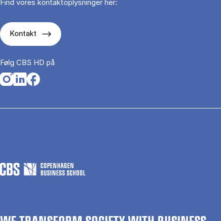
Find vores kontaktoplysninger her:
Kontakt
Følg CBS HD på
Opens in a new tab
Opens in a new tab
Opens in a new tab