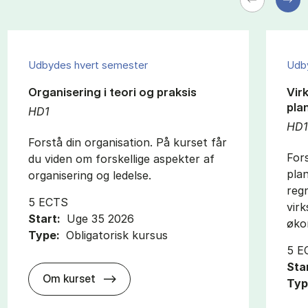
Udbydes hvert semester
Udb
Organisering i teori og praksis
Vir
pla
HD1
HD
Forstå din organisation. På kurset får
Fors
du viden om forskellige aspekter af
plan
organisering og ledelse.
reg
5 ECTS
virk
Start:
Uge 35 2026
øko
Type:
Obligatorisk kursus
5 E
Sta
about
Om kurset
Typ