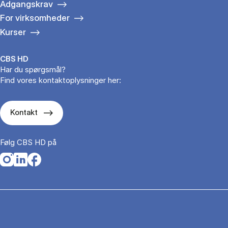
Adgangskrav
For virksomheder
Kurser
CBS HD
Har du spørgsmål?
Find vores kontaktoplysninger her:
Kontakt
Følg CBS HD på
Opens in a new tab
Opens in a new tab
Opens in a new tab