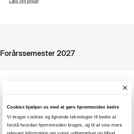
Læs om priser
Forårssemester 2027
Tilmeldingsfrist: Primo januar 2027
Cookies hjælper os med at gøre hjemmesiden bedre
Mere info følger
Vi bruger cookies og lignende teknologier til bedre at
forstå hvordan hjemmesiden bruges, og til at vise mere
relevant information om vores uddannelser og tilbud.