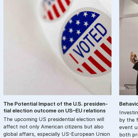
The Po­ten­tial Im­pact of the U.S. pres­id­en­
Be­havio
tial elec­tion out­come on US–EU re­la­tions
Investin
The upcoming US presidential election will
by the f
affect not only American citizens but also
event u
global affairs, especially US-European Union
both pr