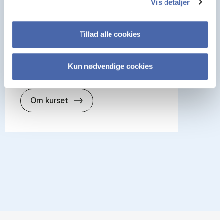
Vis detaljer
I denne seminarrække skrives et
anvendelsesorienteret seminar
indenfor Corporate Finance.
Tillad alle cookies
5 ECTS
Start:
Uge 16 2027
Kun nødvendige cookies
Type:
Obligatorisk kursus
about
Om kurset