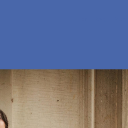
En
Søg
Menu