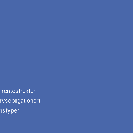
g rentestruktur
rvsobligationer)
nstyper