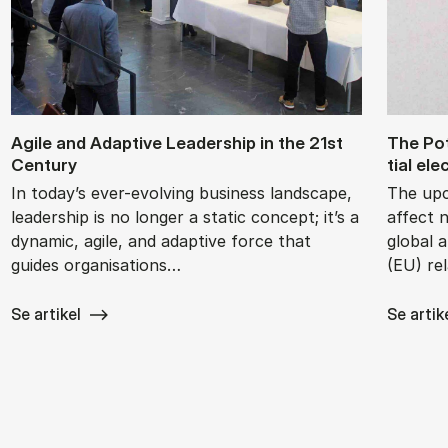
Agile and Ad­apt­ive Lead­er­ship in the 21st
The Po­t
Cen­tury
tial ele
In today’s ever-evolving business landscape,
The upc
leadership is no longer a static concept; it’s a
affect 
dynamic, agile, and adaptive force that
global 
guides organisations…
(EU) re
Se artikel
Se artik