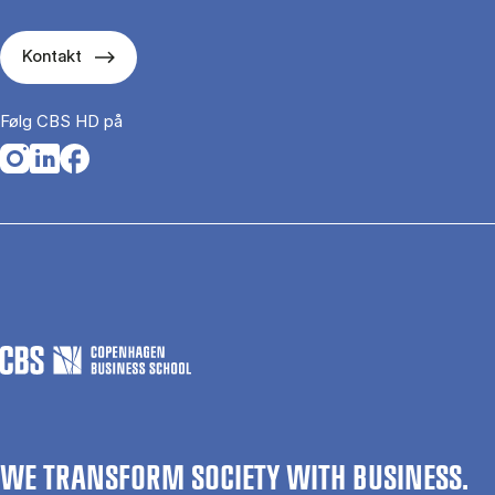
Kontakt
Følg CBS HD på
Opens in a new tab
Opens in a new tab
Opens in a new tab
WE TRANSFORM SOCIETY WITH BUSINESS.