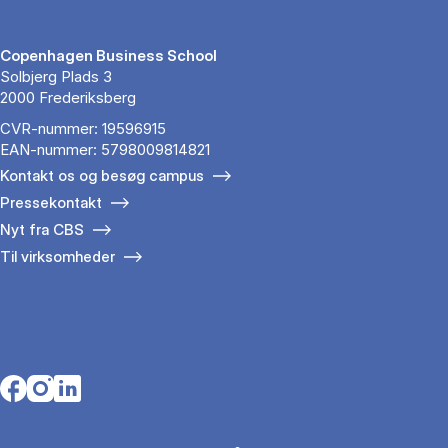
Copenhagen Business School
Solbjerg Plads 3
2000 Frederiksberg
CVR-nummer: 19596915
EAN-nummer: 5798009814821
Kontakt os og besøg campus
Pressekontakt
Nyt fra CBS
Til virksomheder
Opens in a new tab
Opens in a new tab
Opens in a new tab