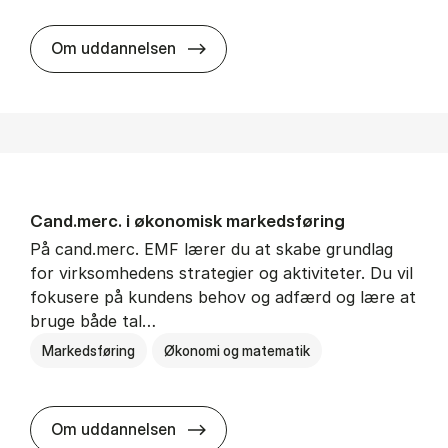
Cand.merc. i fi­nan­si­e­ring og reg
Om uddannelsen
Cand.merc. i øko­no­misk mar­keds­fø­ring
På cand.merc. EMF lærer du at skabe grundlag
for virksomhedens strategier og aktiviteter. Du vil
fokusere på kundens behov og adfærd og lære at
bruge både tal…
Markedsføring
Økonomi og matematik
Cand.merc. i øko­no­misk mar­keds­
Om uddannelsen