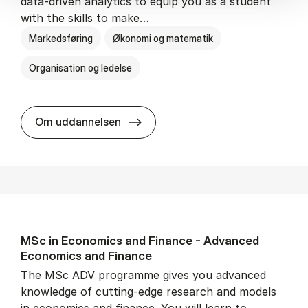
data-driven analytics to equip you as a student
with the skills to make…
Markedsføring
Økonomi og matematik
Organisation og ledelse
MSc in Eco­nom­ics and Busi­ness Ad
Om uddannelsen
MSc in Eco­nom­ics and Fin­ance - Ad­vanced
Eco­nom­ics and Fin­ance
The MSc ADV programme gives you advanced
knowledge of cutting-edge research and models
in economics and finance. You will learn to