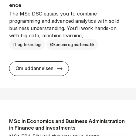
ence
The MSc DSC equips you to combine
programming and advanced analytics with solid
business understanding. You’ll work hands-on
with big data, machine learning,…
IT og teknologi
Økonomi og matematik
MSc in Busi­ness Ad­min­is­tra­tio
Om uddannelsen
MSc in Eco­nom­ics and Busi­ness Ad­min­is­tra­tion
in Fin­ance and In­vest­ments