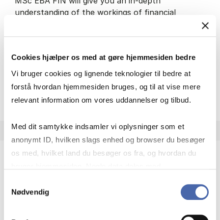
MSc EBA FIN will give you an in-depth
understanding of the workings of financial
markets and institutions. You will dig into state-
of-the-art theoretical…
Økonomi og matematik
Finansiering
Cookies hjælper os med at gøre hjemmesiden bedre
Vi bruger cookies og lignende teknologier til bedre at
forstå hvordan hjemmesiden bruges, og til at vise mere
MSc in Eco­nom­ics and Busi­ness Ad
Om uddannelsen
relevant information om vores uddannelser og tilbud.
Med dit samtykke indsamler vi oplysninger som et
anonymt ID, hvilken slags enhed og browser du besøger
os med, hvilket land du besøger os fra, og hvordan du
bruger hjemmesiden. Nogle data deles med
MSc in Eco­nom­ics and Busi­ness Ad­min­is­tra­tion
tredjepartsværktøjer, som vi bruger til statistik og
Samtykkevalg
in Fin­ance and Stra­tegic Man­age­ment
Nødvendig
markedsføring. Du bestemmer selv - og kan altid trække
In MSc EBA FSM you will explore how financial
dit samtykke tilbage via knappen nederst til højre.
tools, organisational design and strategic thinking