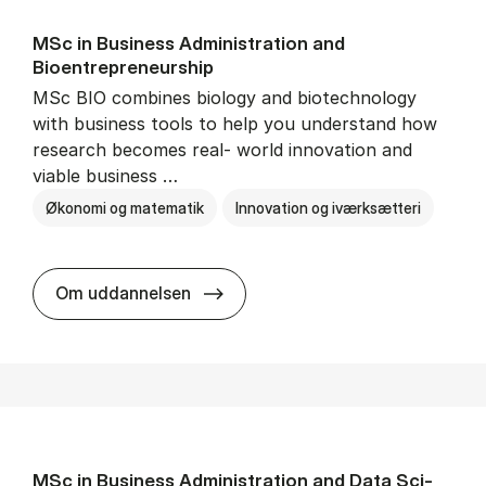
MSc in Busi­ness Ad­min­is­tra­tion and
Bioentrepreneur­ship
MSc BIO combines biology and biotechnology
with business tools to help you understand how
research becomes real- world innovation and
viable business …
Økonomi og matematik
Innovation og iværksætteri
MSc in Busi­ness Ad­min­is­tra­tio
Om uddannelsen
MSc in Busi­ness Ad­min­is­tra­tion and Data Sci­