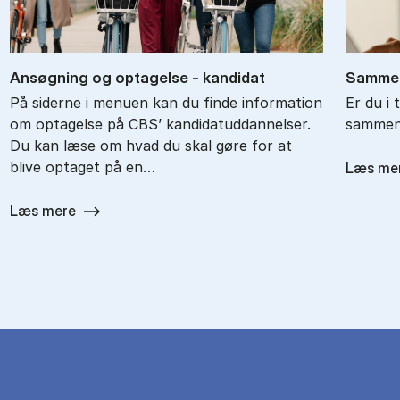
An­søg­ning og op­ta­gel­se - kan­di­dat
Sam­men
På siderne i menuen kan du finde information
Er du i 
om optagelse på CBS’ kandidatuddannelser.
sam­men­
Du kan læse om hvad du skal gøre for at
blive optaget på en…
Læs me
Læs mere