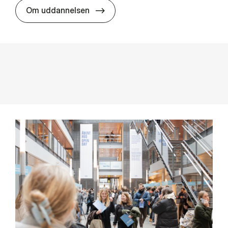
MSc in In­ter­na­tion­al Busi­ness an
Om uddannelsen