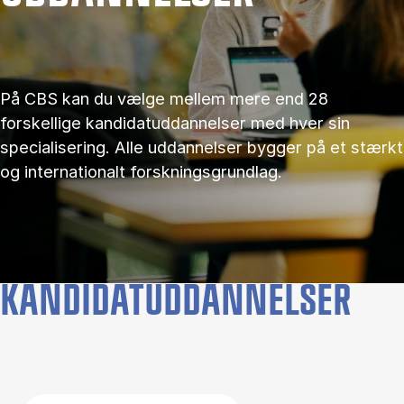
På CBS kan du vælge mellem mere end 28
forskellige kandidatuddannelser med hver sin
specialisering. Alle uddannelser bygger på et stærkt
og internationalt forskningsgrundlag.
KANDIDATUDDANNELSER
Filter by topics