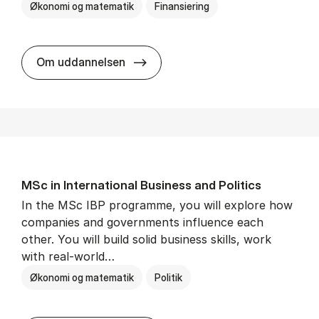
Økonomi og matematik
Finansiering
MSc in Eco­nom­ics and Fin­ance -
Om uddannelsen
MSc in In­ter­na­tion­al Busi­ness and Polit­ics
In the MSc IBP programme, you will explore how
companies and governments influence each
other. You will build solid business skills, work
with real-world…
Økonomi og matematik
Politik