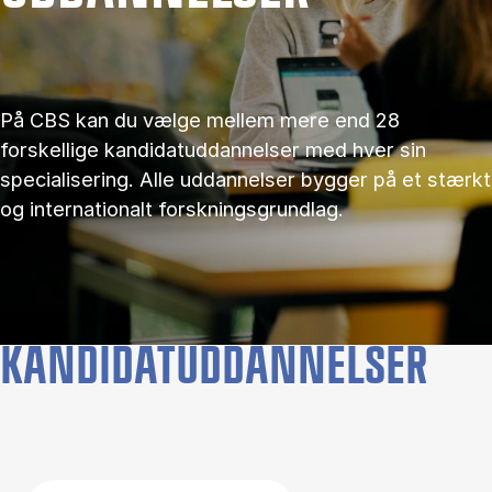
På CBS kan du vælge mellem mere end 28
forskellige kandidatuddannelser med hver sin
specialisering. Alle uddannelser bygger på et stærkt
og internationalt forskningsgrundlag.
KANDIDATUDDANNELSER
Filter by topics