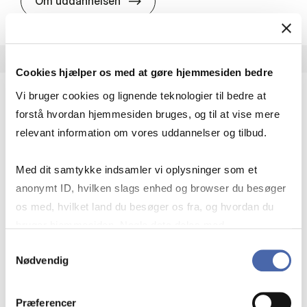
MSc in Eco­nom­ics and Busi­ness Ad
Om uddannelsen
Cookies hjælper os med at gøre hjemmesiden bedre
Vi bruger cookies og lignende teknologier til bedre at
forstå hvordan hjemmesiden bruges, og til at vise mere
MSc in Eco­nom­ics and Busi­ness Ad­min­is­tra­tion
relevant information om vores uddannelser og tilbud.
in Sales Man­age­ment
MSc EBA SAM is offered for the last time in 2028.
The programme offers a blend of digital platform
Med dit samtykke indsamler vi oplysninger som et
strategies, market analytics, and customer
anonymt ID, hvilken slags enhed og browser du besøger
psychology to…
os med, hvilket land du besøger os fra, og hvordan du
Markedsføring
Handel og logistik
bruger hjemmesiden. Nogle data deles med
tredjepartsværktøjer, som vi bruger til statistik og
Samtykkevalg
Organisation og ledelse
Nødvendig
markedsføring. Du bestemmer selv - og kan altid trække
dit samtykke tilbage via knappen nederst til højre.
Præferencer
MSc in Eco­nom­ics and Busi­ness A
Om uddannelsen