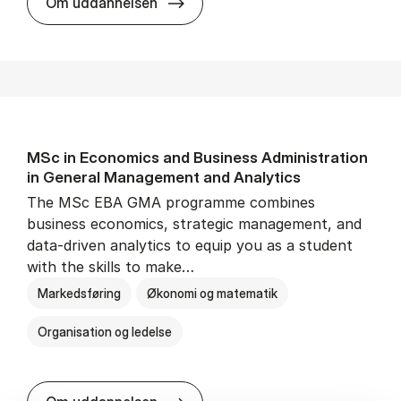
Cand.merc.(kom.) – erhvervs­øk
Om uddannelsen
MSc in Eco­nom­ics and Busi­ness Ad­min­is­tra­tion
in Gen­er­al Man­age­ment and Ana­lyt­ics
The MSc EBA GMA programme combines
business economics, strategic management, and
data-driven analytics to equip you as a student
with the skills to make…
Markedsføring
Økonomi og matematik
Organisation og ledelse