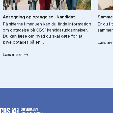
An­søg­ning og op­ta­gel­se - kan­di­dat
Sam­men
På siderne i menuen kan du finde information
Er du i 
om optagelse på CBS’ kandidatuddannelser.
sam­men­
Du kan læse om hvad du skal gøre for at
blive optaget på en…
Læs me
Læs mere