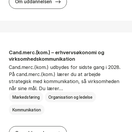
Cand.merc. i øko­no­misk mar­keds­
Om uddannelsen
Cand.merc.(kom.) – erhvervs­økonomi og
virksomheds­kommunikation
Cand.merc.(kom.) udbydes for sidste gang i 2028.
På cand.merc.(kom.) lærer du at arbejde
strategisk med kommunikation, så virksomheden
når sine mål. Du lærer…
Markedsføring
Organisation og ledelse
Kommunikation