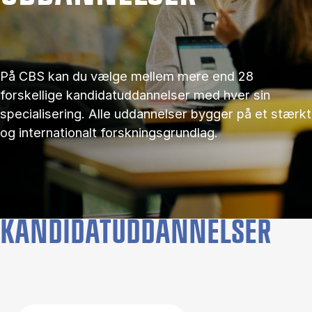
På CBS kan du vælge mellem mere end 28
forskellige kandidatuddannelser med hver sin
specialisering. Alle uddannelser bygger på et stærkt
og internationalt forskningsgrundlag.
KANDIDATUDDANNELSER
Filter by topics