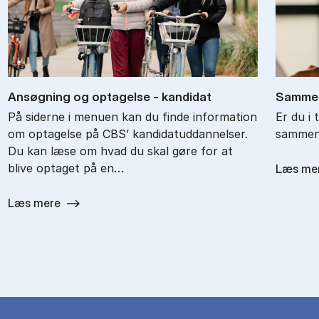
An­søg­ning og op­ta­gel­se - kan­di­dat
Sam­men
På siderne i menuen kan du finde information
Er du i 
om optagelse på CBS’ kandidatuddannelser.
sam­men­
Du kan læse om hvad du skal gøre for at
blive optaget på en…
Læs me
Læs mere