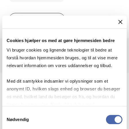
MSSc in Pub­lic Man­age­ment and 
Om uddannelsen
Cookies hjælper os med at gøre hjemmesiden bedre
Vi bruger cookies og lignende teknologier til bedre at
forstå hvordan hjemmesiden bruges, og til at vise mere
relevant information om vores uddannelser og tilbud.
Med dit samtykke indsamler vi oplysninger som et
anonymt ID, hvilken slags enhed og browser du besøger
os med, hvilket land du besøger os fra, og hvordan du
bruger hjemmesiden. Nogle data deles med
tredjepartsværktøjer, som vi bruger til statistik og
Samtykkevalg
Nødvendig
markedsføring. Du bestemmer selv - og kan altid trække
dit samtykke tilbage via knappen nederst til højre.