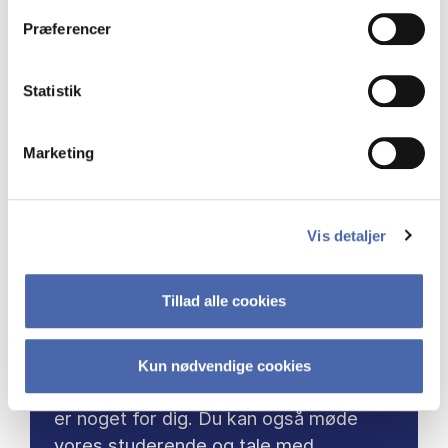
Præferencer
Statistik
Marketing
KOM TIL ÅBENT HUS
Vis detaljer
Overvejer du at søge ind på en
Tillad alle cookies
kandidatuddannelse i 2027?
Så kom med til Åbent Hus, hvor du kan
Kun nødvendige cookies
blive klogere på hvilke uddannelser, der
er noget for dig. Du kan også møde
vores studerende og tale med