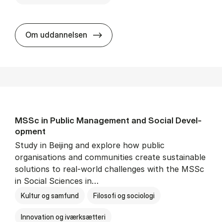
MSSc in Or­gan­isa­tion­al In­nov­a
Om uddannelsen
MSSc in Pub­lic Man­age­ment and So­cial De­vel­
op­ment
Study in Beijing and explore how public
organisations and communities create sustainable
solutions to real-world challenges with the MSSc
in Social Sciences in…
Kultur og samfund
Filosofi og sociologi
Innovation og iværksætteri