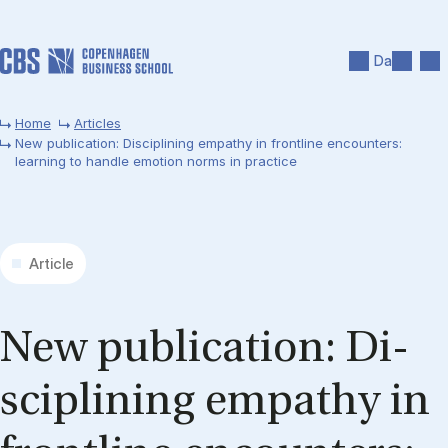
Skip to main content
Search
Men
Da
Home
Articles
New publication: Disciplining empathy in frontline encounters:
learning to handle emotion norms in practice
Article
New pu­bli­ca­tion: Di­
sci­pli­ning em­pat­hy in