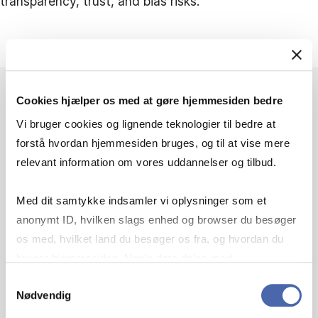
transparency, trust, and bias risks.
Cookies hjælper os med at gøre hjemmesiden bedre
Vi bruger cookies og lignende teknologier til bedre at
forstå hvordan hjemmesiden bruges, og til at vise mere
AUGMENTATIVE OR
relevant information om vores uddannelser og tilbud.
AUTONOMOUS?
Med dit samtykke indsamler vi oplysninger som et
REFRAMING
anonymt ID, hvilken slags enhed og browser du besøger
os med, hvilket land du besøger os fra, og hvordan du
ARTIFICIAL
bruger hjemmesiden. Nogle data deles med
INTELLIGENCE IN
tredjepartsværktøjer, som vi bruger til statistik og
Samtykkevalg
Nødvendig
markedsføring. Du bestemmer selv - og kan altid trække
TALENT
dit samtykke tilbage via knappen nederst til højre.