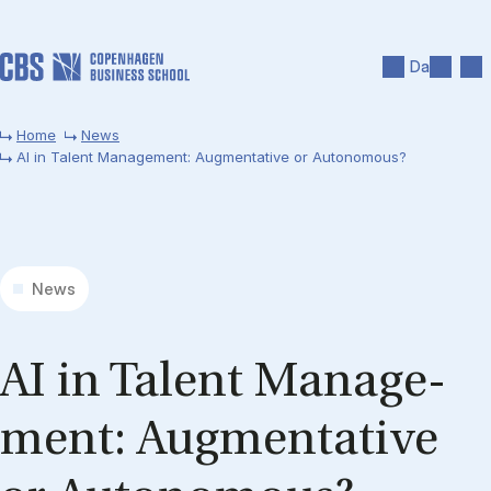
Skip to main content
Search
Men
Da
Home
News
AI in Talent Management: Augmentative or Autonomous?
News
AI in Ta­lent Ma­na­ge­
ment: Aug­men­ta­ti­ve