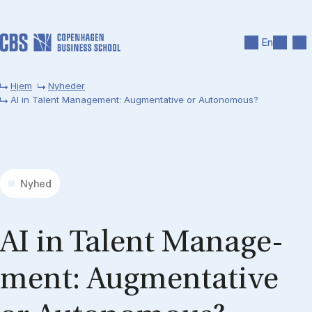
Gå til hovedindhold
Søg
Men
En
Hjem
Nyheder
AI in Talent Management: Augmentative or Autonomous?
Nyhed
AI in Ta­lent Ma­na­ge­
ment: Aug­men­ta­ti­ve