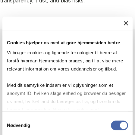
transparency, trust, and bias risks.
Cookies hjælper os med at gøre hjemmesiden bedre
Vi bruger cookies og lignende teknologier til bedre at
forstå hvordan hjemmesiden bruges, og til at vise mere
AUGMENTATIVE OR
relevant information om vores uddannelser og tilbud.
AUTONOMOUS?
Med dit samtykke indsamler vi oplysninger som et
REFRAMING
anonymt ID, hvilken slags enhed og browser du besøger
os med, hvilket land du besøger os fra, og hvordan du
ARTIFICIAL
bruger hjemmesiden. Nogle data deles med
INTELLIGENCE IN
tredjepartsværktøjer, som vi bruger til statistik og
Samtykkevalg
Nødvendig
markedsføring. Du bestemmer selv - og kan altid trække
TALENT
dit samtykke tilbage via knappen nederst til højre.