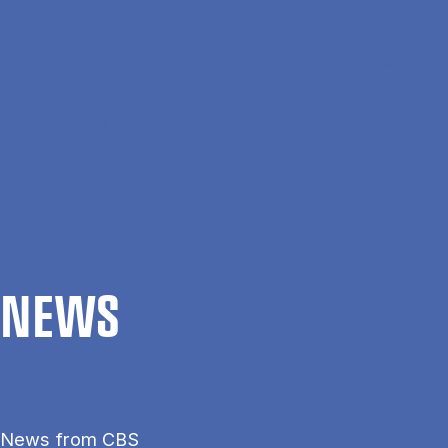
Skip to main content
Search
Men
Da
Home
News
NEWS
News from CBS