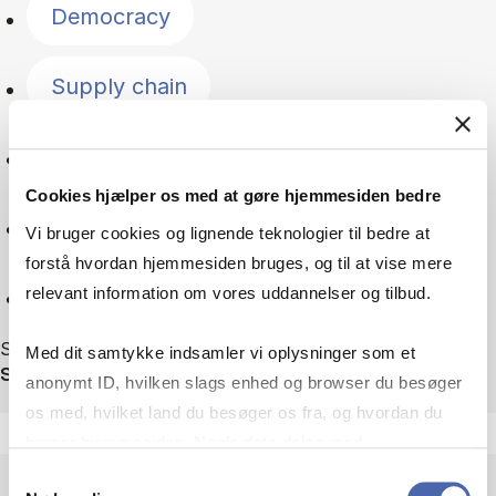
Democracy
Supply chain
Geopolitics
Cookies hjælper os med at gøre hjemmesiden bedre
Immigration
Vi bruger cookies og lignende teknologier til bedre at
forstå hvordan hjemmesiden bruges, og til at vise mere
Reset
relevant information om vores uddannelser og tilbud.
Showing 75 out of 75 news
Med dit samtykke indsamler vi oplysninger som et
Sortér efter
anonymt ID, hvilken slags enhed og browser du besøger
os med, hvilket land du besøger os fra, og hvordan du
bruger hjemmesiden. Nogle data deles med
tredjepartsværktøjer, som vi bruger til statistik og
Samtykkevalg