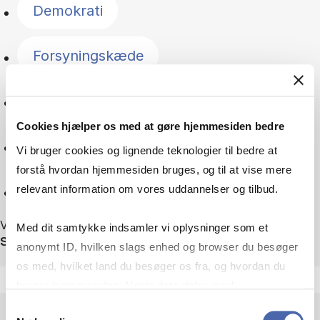
Demokrati
Forsyningskæde
Geopolitik
Cookies hjælper os med at gøre hjemmesiden bedre
Grøn omstilling
Vi bruger cookies og lignende teknologier til bedre at
forstå hvordan hjemmesiden bruges, og til at vise mere
Nulstil
relevant information om vores uddannelser og tilbud.
Viser 75 ud af 75 nyheder
Med dit samtykke indsamler vi oplysninger som et
Sortér efter
anonymt ID, hvilken slags enhed og browser du besøger
os med, hvilket land du besøger os fra, og hvordan du
bruger hjemmesiden. Nogle data deles med
tredjepartsværktøjer, som vi bruger til statistik og
Samtykkevalg