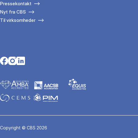
Pressekontakt
Nyt fra CBS
Til virksomheder
Opens in a new tab
Opens in a new tab
Opens in a new tab
Copyright © CBS 2026