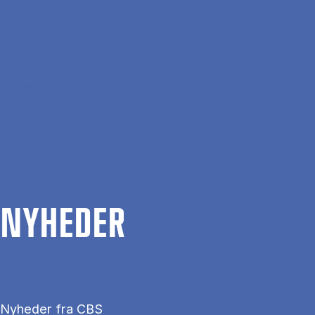
Gå til hovedindhold
Søg
Men
En
Hjem
Nyheder
NYHE­DER
Nyheder fra CBS