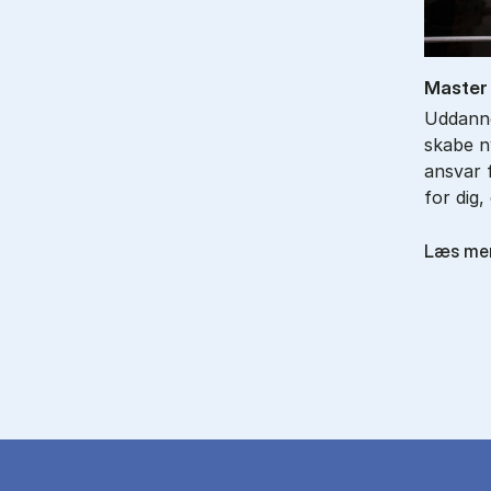
Ma­ster 
Uddanne
skabe ny
ansvar f
for dig,
Læs me