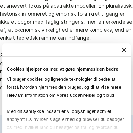
et snævert fokus på abstrakte modeller. En pluralistisk,
historisk informeret og empirisk forankret tilgang er
ikke et opgør med faglig stringens, men en erkendelse
af, at økonomisk virkelighed er mere kompleks, end én
enkelt teoretisk ramme kan indfange.
Spørgsmålet er derfor ikke, om økonomi bør
gentænkes i lyset af virkelighedens kompleksitet –
Cookies hjælper os med at gøre hjemmesiden bedre
men hvordan økonomisk tænkning bedre kan afspejle
mangfoldigheden af økonomiske erfaringer og de
Vi bruger cookies og lignende teknologier til bedre at
strukturelle kræfter, der former dem.
forstå hvordan hjemmesiden bruges, og til at vise mere
relevant information om vores uddannelser og tilbud.
Med dit samtykke indsamler vi oplysninger som et
anonymt ID, hvilken slags enhed og browser du besøger
os med, hvilket land du besøger os fra, og hvordan du