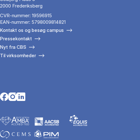
2000 Frederiksberg
CVR-nummer: 19596915
EAN-nummer: 5798009814821
Kontakt os og besøg campus
Pressekontakt
Nyt fra CBS
Til virksomheder
Opens in a new tab
Opens in a new tab
Opens in a new tab