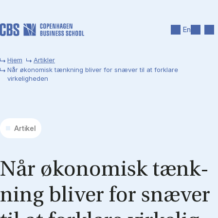
Gå til hovedindhold
Søg
Men
En
Hjem
Artikler
Når økonomisk tænkning bliver for snæver til at forklare
virkeligheden
Artikel
Når øko­no­misk tænk­
ning bli­ver for snæ­ver