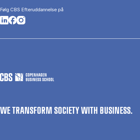
Følg CBS Efteruddannelse på
Opens in a new tab
Opens in a new tab
Opens in a new tab
WE TRANSFORM SOCIETY WITH BUSINESS.