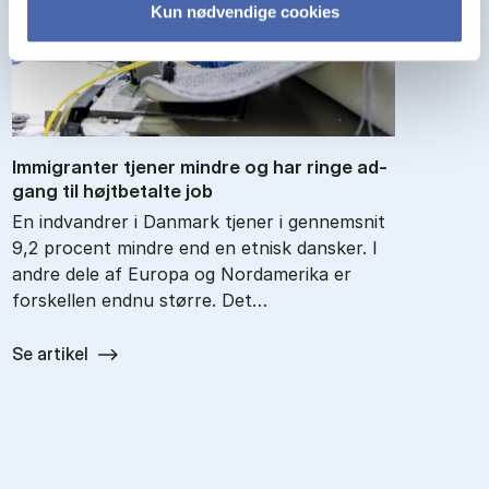
Kun nødvendige cookies
Im­mi­gran­ter tje­ner min­dre og har rin­ge ad­
gang til højt­be­tal­te job
En indvandrer i Danmark tjener i gennemsnit
9,2 procent mindre end en etnisk dansker. I
andre dele af Europa og Nordamerika er
forskellen endnu større. Det…
Se artikel