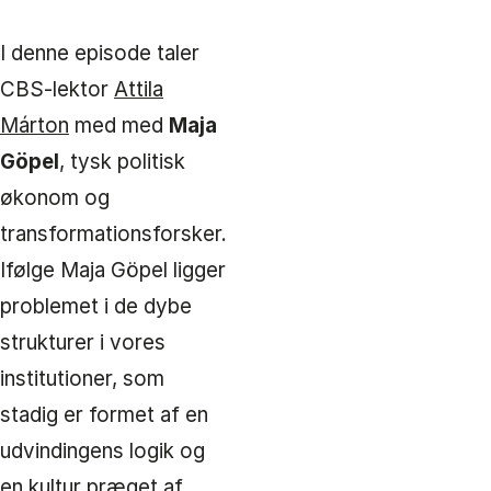
I denne episode taler
CBS-lektor
Attila
Márton
med med
Maja
Göpel
, tysk politisk
økonom og
transformationsforsker.
Ifølge Maja Göpel ligger
problemet i de dybe
strukturer i vores
institutioner, som
stadig er formet af en
udvindingens logik og
en kultur præget af