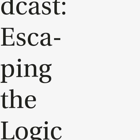
dcast:
Esca­
ping
the
Lo­gic