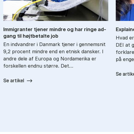
Im­mi­gran­ter tje­ner min­dre og har rin­ge ad­
Ex­plai­n
gang til højt­be­tal­te job
Hvad er
En indvandrer i Danmark tjener i gennemsnit
DEI at 
9,2 procent mindre end en etnisk dansker. I
forklar
andre dele af Europa og Nordamerika er
på enge
forskellen endnu større. Det…
Se artik
Se artikel