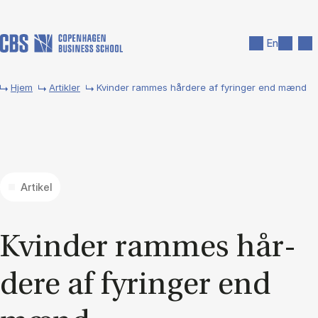
Gå til hovedindhold
Søg
Men
En
Hjem
Artikler
Kvinder rammes hårdere af fyringer end mænd
Artikel
Kvin­der ram­mes hår­
de­re af fy­rin­ger end