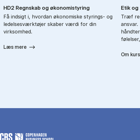
HD2 Regn­skab og øko­no­mi­sty­ring
Etik og 
Få indsigt i, hvordan økonomiske styrings- og
Træf ret
ledelsesværktøjer skaber værdi for din
ansvar.
virksomhed.
håndter
følelse
Læs mere
Om kurs