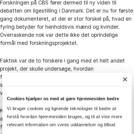
Forskningen på CBS fører dermed til ny viden til
debatten om ligestilling i Danmark. Det er nu for første
gang dokumenteret, at der er stor forskel på, hvad en
fyring betyder for henholdsvis mænd og kvinder.
Overraskende nok var dette ikke det oprindelige
formål med forskningsprojektet.
Faktisk var de to forskere i gang med et helt andet
projekt, der skulle undersøge, hvordan
familiedynamikken ændrer sig ved jobtab, fx ved
skilsmisser og konflikt. I den proces opdagede de et
væsentligt hul i forskningen.
Cookies hjælper os med at gøre hjemmesiden bedre
Vi bruger cookies og lignende teknologier til bedre at
Kvinder var helt udelukket fra de eksisterende
forstå hvordan hjemmesiden bruges, og til at vise mere
analyser af konsekvenserne ved jobtab selv i nyere
relevant information om vores uddannelser og tilbud.
forskning og i studier fra Skandinavien, hvor kvinders