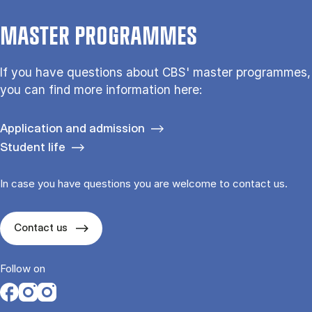
MASTER PROGRAMMES
If you have questions about CBS' master programmes,
you can find more information here:
Application and admission
Student life
In case you have questions you are welcome to contact us.
Contact us
Follow on
Opens in a new tab
Opens in a new tab
Opens in a new tab