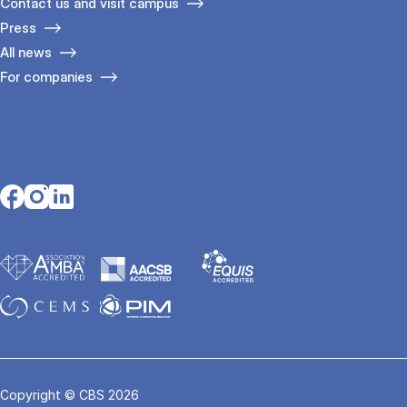
Contact us and visit campus
Press
All news
For companies
Opens in a new tab
Opens in a new tab
Opens in a new tab
Copyright © CBS 2026