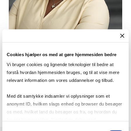
Cookies hjælper os med at gøre hjemmesiden bedre
“Ansvaret for egen læring er lagt mere
over på en selv, idet man selv har
Vi bruger cookies og lignende teknologier til bedre at
udvalgt de fag, man ønsker at fordybe
forstå hvordan hjemmesiden bruges, og til at vise mere
sig i - det gør det også en tand sjovere. ”
relevant information om vores uddannelser og tilbud.
Med dit samtykke indsamler vi oplysninger som et
Evelyn, cand.merc.(mat.)
Studerende på cand.merc.(mat.)
anonymt ID, hvilken slags enhed og browser du besøger
os med, hvilket land du besøger os fra, og hvordan du
bruger hjemmesiden. Nogle data deles med
tredjepartsværktøjer, som vi bruger til statistik og
Samtykkevalg