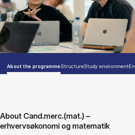
Tablist controls
Show panel
Show panel
Show panel
Sh
About the programme
Structure
Study environment
En
About Cand.merc.(mat.) –
erhvervsøkonomi og matematik