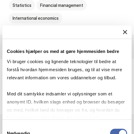
Statistics
Financial management
International economics
Cookies hjælper os med at gøre hjemmesiden bedre
Vi bruger cookies og lignende teknologier til bedre at
forstå hvordan hjemmesiden bruges, og til at vise mere
Principal Economist
relevant information om vores uddannelser og tilbud.
Principal Economist at Danmarks Nationalbank
Med dit samtykke indsamler vi oplysninger som et
anonymt ID, hvilken slags enhed og browser du besøger
os med, hvilket land du besøger os fra, og hvordan du
bruger hjemmesiden. Nogle data deles med
tredjepartsværktøjer, som vi bruger til statistik og
Samtykkevalg
Nødvendig