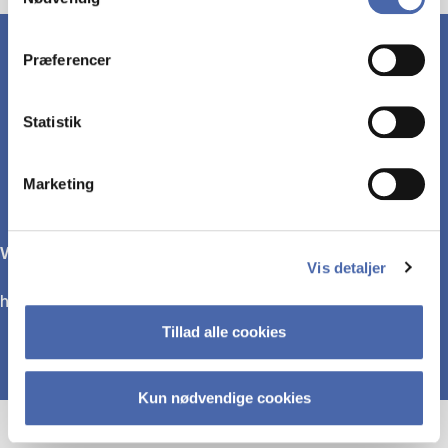
markedsføring. Du bestemmer selv - og kan altid trække
dit samtykke tilbage via knappen nederst til højre.
Præferencer
LINKS
Statistik
Marketing
Webpage
Vis detaljer
https://www.hya.dk
Tillad alle cookies
Kun nødvendige cookies